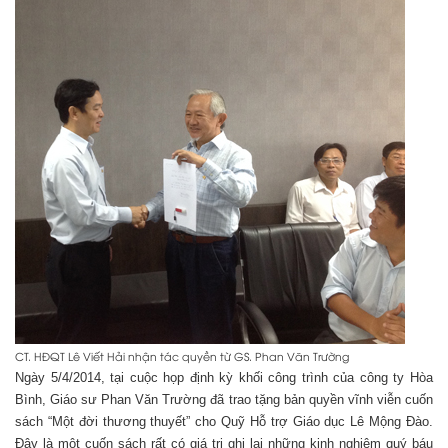
CT. HĐQT Lê Viết Hải nhận tác quyền từ GS. Phan Văn Trường
Ngày 5/4/2014, tại cuộc họp định kỳ khối công trình của công ty Hòa
Bình, Giáo sư Phan Văn Trường đã trao tặng bản quyền vĩnh viễn cuốn
sách “Một đời thương thuyết” cho Quỹ Hỗ trợ Giáo dục Lê Mộng Đào.
Đây là một cuốn sách rất có giá trị ghi lại những kinh nghiệm quý báu