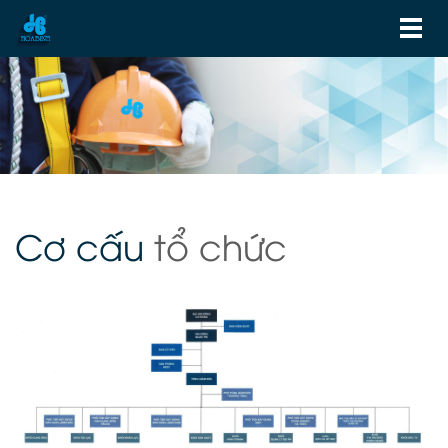
Cơ cấu
tổ chức