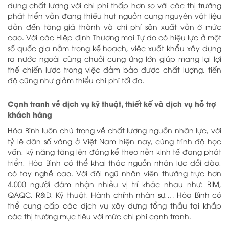
dựng chất lượng với chi phí thấp hơn so với các thị trường
phát triển vẫn đang thiếu hụt nguồn cung nguyên vật liệu
dẫn đến tăng giá thành và chi phí sản xuất vẫn ở mức
cao. Với các Hiệp định Thương mại Tự do có hiệu lực ở một
số quốc gia nằm trong kế hoạch, việc xuất khẩu xây dựng
ra nước ngoài cùng chuỗi cung ứng lớn giúp mang lại lợi
thế chiến lược trong việc đảm bảo được chất lượng, tiến
độ cũng như giảm thiểu chi phí tối đa.
Cạnh tranh về dịch vụ kỹ thuật, thiết kế và dịch vụ hỗ trợ
khách hàng
Hòa Bình luôn chú trọng về chất lượng nguồn nhân lực, với
tỷ lệ dân số vàng ở Việt Nam hiện nay, cùng trình độ học
vấn, kỹ năng tăng lên đáng kể theo nền kinh tế đang phát
triển, Hòa Bình có thể khai thác nguồn nhân lực dồi dào,
có tay nghề cao. Với đội ngũ nhân viên thường trực hơn
4.000 người đảm nhận nhiều vị trí khác nhau như: BIM,
QAQC, R&D, Kỹ thuật, Hành chính nhân sự,… Hòa Bình có
thể cung cấp các dịch vụ xây dựng tổng thầu tại khắp
các thị trường mục tiêu với mức chi phí cạnh tranh.