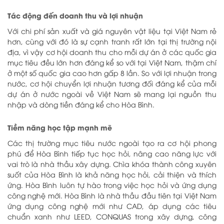
Tác động đến doanh thu và lợi nhuận
Với chi phí sản xuất và giá nguyên vật liệu tại Việt Nam rẻ
hơn, cùng với đó là sự cạnh tranh rất lớn tại thị trường nội
địa, vì vậy cơ hội doanh thu cho mỗi dự án ở các quốc gia
mục tiêu đều lớn hơn đáng kể so với tại Việt Nam, thậm chí
ở một số quốc gia cao hơn gấp 8 lần. So với lợi nhuận trong
nước, cơ hội chuyển lợi nhuận tương đối đáng kể của mỗi
dự án ở nước ngoài về Việt Nam sẽ mang lại nguồn thu
nhập và dòng tiền đáng kể cho Hòa Bình.
Tiềm năng học tập mạnh mẽ
Các thị trường mục tiêu nước ngoài tạo ra cơ hội phong
phú để Hòa Bình tiếp tục học hỏi, nâng cao năng lực với
vai trò là nhà thầu xây dựng. Chìa khóa thành công xuyên
suốt của Hòa Bình là khả năng học hỏi, cải thiện và thích
ứng. Hòa Bình luôn tự hào trong việc học hỏi và ứng dụng
công nghệ mới. Hòa Bình là nhà thầu đầu tiên tại Việt Nam
ứng dụng công nghệ mới như CAD, áp dụng các tiêu
chuẩn xanh như LEED, CONQUAS trong xây dựng, công