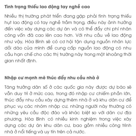
Tình trạng thiếu lao động tay nghề cao
Nhiều thị trường phát triển đang gặp phải tình trạng thiếu
hụt lao động có tay nghề trầm trọng, điều này ảnh hưởng
đến việc xây dựng các dự án và có thể đẩy chi phí nhân
công vốn đã cao lên cao hơn. Với nhu cầu về lao động
như vậy, Hòa Bình sẽ có cơ hội tận dụng nguồn nhân lực
dồi dào của mình để cung cấp nguồn lao động có nhu
cầu hạn chế cho các thị trường này trong một khoảng thời
gian nhất định.
Nhập cư mạnh mẽ thúc đẩy nhu cầu nhà ở
Tăng trưởng dân số ở các quốc gia này được dự báo sẽ
vẫn duy trì ở mức cao, trong đó nhập cư chiếm phần lớn,
thúc đẩy nhu cầu xây dựng thêm nhà ở và khu dân cư để
phục vụ các nhóm nhập cư, những người này thường có
những yêu cầu độc đáo và khác biệt so với dân cư địa
phương. Hòa Bình có nhiều kinh nghiệm trong việc xây
dựng các dự án khu dân cư, bao gồm nhiều công trình
nhà ở nổi tiếng và uy tín trên cả nước.