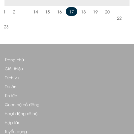
...
...
1
2
14
15
16
17
18
19
20
22
23
Trang chủ
Giới thiệu
Dịch vụ
Dự án
Tin tức
Quan hệ cổ đông
Hoạt động xã hội
Hợp tác
Tuyển dụng