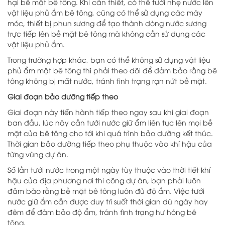
hại bề mặt bê tông. Khi cần thiết, có thể tưới nhẹ nước lên
vật liệu phủ ẩm bê tông, cũng có thể sử dụng các máy
móc, thiết bị phun sương để tạo thành dòng nước sương
trực tiếp lên bề mặt bê tông mà không cần sử dụng các
vật liệu phủ ẩm.
Trong trường hợp khác, bạn có thể không sử dụng vật liệu
phủ ẩm mặt bê tông thì phải theo dõi để đảm bảo rằng bê
tông không bị mất nước, tránh tình trạng rạn nứt bề mặt.
Giai đoạn bảo dưỡng tiếp theo
Giai đoạn này tiến hành tiếp theo ngay sau khi giai đoạn
ban đầu, lúc này cần tưới nước giữ ẩm liên tục lên mọi bề
mặt của bê tông cho tới khi quá trình bảo dưỡng kết thúc.
Thời gian bảo dưỡng tiếp theo phụ thuộc vào khí hậu của
từng vùng dự án.
Số lần tưới nước trong một ngày tùy thuộc vào thời tiết khí
hậu của địa phương nơi thi công dự án, bạn phải luôn
đảm bảo rằng bề mặt bê tông luôn đủ độ ẩm. Việc tưới
nước giữ ẩm cần được duy trì suốt thời gian dù ngày hay
đêm để đảm bảo độ ẩm, tránh tình trạng hư hỏng bê
tông.