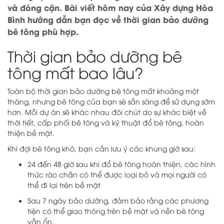
và đóng cặn. Bài viết hôm nay của Xây dựng Hòa
Bình hướng dẫn bạn đọc về thời gian bảo dưỡng
bê tông phù hợp.
Thời gian bảo dưỡng bê
tông mất bao lâu?
Toàn bộ thời gian bảo dưỡng bê tông mất khoảng một
tháng, nhưng bê tông của bạn sẽ sẵn sàng để sử dụng sớm
hơn. Mỗi dự án sẽ khác nhau đôi chút do sự khác biệt về
thời tiết, cấp phối bê tông và kỹ thuật đổ bê tông, hoàn
thiện bề mặt.
Khi đợi bê tông khô, bạn cần lưu ý các khung giờ sau:
24 đến 48 giờ sau khi đổ bê tông hoàn thiện, các hình
thức rào chắn có thể được loại bỏ và mọi người có
thể đi lại trên bề mặt
Sau 7 ngày bảo dưỡng, đảm bảo rằng các phương
tiện có thể giao thông trên bề mặt và nền bê tông
vẫn ổn.