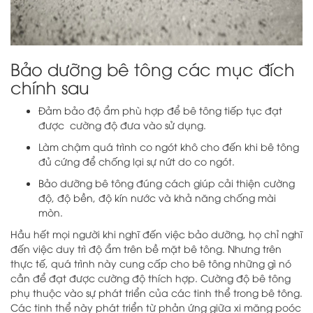
Bảo dưỡng bê tông các mục đích
chính sau
Đảm bảo độ ẩm phù hợp để bê tông tiếp tục đạt
được cường độ đưa vào sử dụng.
Làm chậm quá trình co ngót khô cho đến khi bê tông
đủ cứng để chống lại sự nứt do co ngót.
Bảo dưỡng bê tông đúng cách giúp cải thiện cường
độ, độ bền, độ kín nước và khả năng chống mài
mòn.
Hầu hết mọi người khi nghĩ đến việc bảo dưỡng, họ chỉ nghĩ
đến việc duy trì độ ẩm trên bề mặt bê tông. Nhưng trên
thực tế, quá trình này cung cấp cho bê tông những gì nó
cần để đạt được cường độ thích hợp. Cường độ bê tông
phụ thuộc vào sự phát triển của các tinh thể trong bê tông.
Các tinh thể này phát triển từ phản ứng giữa xi măng poóc