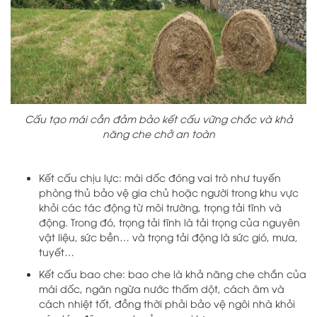
Cấu tạo mái cần đảm bảo kết cấu vững chắc và khả
năng che chở an toàn
Kết cấu chịu lực: mái dốc đóng vai trò như tuyến
phòng thủ bảo vệ gia chủ hoặc người trong khu vực
khỏi các tác động từ môi trường, trọng tải tĩnh và
động. Trong đó, trọng tải tĩnh là tải trọng của nguyên
vật liệu, sức bền… và trọng tải động là sức gió, mưa,
tuyết…
Kết cấu bao che: bao che là khả năng che chắn của
mái dốc, ngăn ngừa nước thấm dột, cách âm và
cách nhiệt tốt, đồng thời phải bảo vệ ngôi nhà khỏi