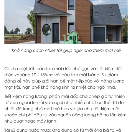
Khả năng cách nhiệt tốt giúp ngôi nhà thêm mát mẻ
Cách nhiệt tốt: cấu tạo mái dốc nhỏ gọn và tiết kiệm tiết
diện khoảng 10 - 15% so với cấu tạo mái bằng. Sự giảm
đáng kể này giúp giới hạn bề mặt tiếp xúc với năng lượng
mặt trời, hạn chế khả năng sinh ra nhiệt cho ngôi nhà.
Tiết kiệm năng lượng: phần mái dốc cho phép gió tự nhiên
từ bên ngoài len lỏi vào ngôi nhà nhiều nhất có thể, từ đó
nhiệt độ trong nhà mát mẻ hơn và gia chủ tiết kiệm một
khoản chi phí đầu tư vào nguồn năng lượng hỗ trợ tốn kém
như quạt hoặc máy lạnh.
Tái sử dụng nước mưa: ứng dụng có từ thời ông bà ta và