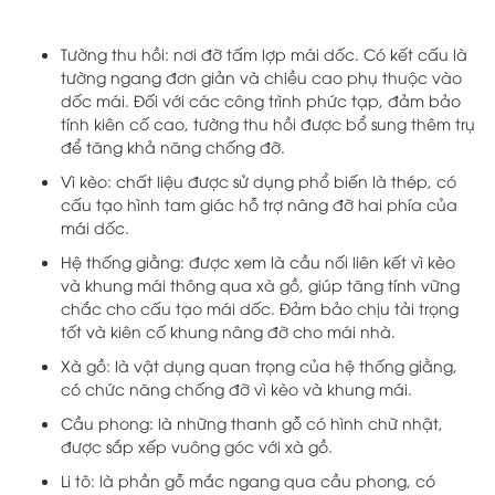
Tường thu hồi: nơi đỡ tấm lợp mái dốc. Có kết cấu là
tường ngang đơn giản và chiều cao phụ thuộc vào
dốc mái. Đối với các công trình phức tạp, đảm bảo
tính kiên cố cao, tường thu hồi được bổ sung thêm trụ
để tăng khả năng chống đỡ.
Vì kèo: chất liệu được sử dụng phổ biến là thép, có
cấu tạo hình tam giác hỗ trợ nâng đỡ hai phía của
mái dốc.
Hệ thống giằng: được xem là cầu nối liên kết vì kèo
và khung mái thông qua xà gồ, giúp tăng tính vững
chắc cho cấu tạo mái dốc. Đảm bảo chịu tải trọng
tốt và kiên cố khung nâng đỡ cho mái nhà.
Xà gồ: là vật dụng quan trọng của hệ thống giằng,
có chức năng chống đỡ vì kèo và khung mái.
Cầu phong: là những thanh gỗ có hình chữ nhật,
được sắp xếp vuông góc với xà gồ.
Li tô: là phần gỗ mắc ngang qua cầu phong, có