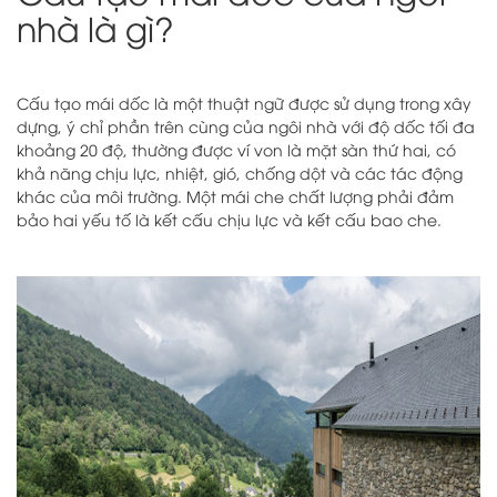
nhà là gì?
Cấu tạo mái dốc là một thuật ngữ được sử dụng trong xây
dựng, ý chỉ phần trên cùng của ngôi nhà với độ dốc tối đa
khoảng 20 độ, thường được ví von là mặt sàn thứ hai, có
khả năng chịu lực, nhiệt, gió, chống dột và các tác động
khác của môi trường. Một mái che chất lượng phải đảm
bảo hai yếu tố là kết cấu chịu lực và kết cấu bao che.