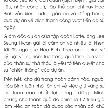
liệu, nhân công,...), tập thể ban chỉ huy Hòa
Bình vẫn kiên cường gắn bó và đồng hành,
đưa dự án về đích thành công vượt tiến độ 60
ngày.
Giám đốc dự án của tập đoàn Lotte, ông Lee
Seung Hwan gửi lời cảm ơn và nhiều lời khen
tới đội ngũ của Hòa Bình. Theo ông, chính sự
kỷ luật và nghiêm túc trong quá trình làm việc
của nhân sự nhà thầu là yếu tố tiên quyết cho
sự “chiến thắng” của dự án.
Trên hết, cho dù trong hoàn cảnh nào, người
Hòa Bình luôn nhớ tôn chỉ về việc giữ vững sự
an toàn cao nhất tại công trường. Minh
chứng cho thành quả đó chính là 1,7 triệu giờ
làm việc an toàn đã được xác nhận bởi chủ