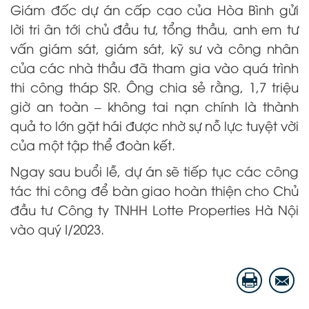
Giám đốc dự án cấp cao của Hòa Bình gửi
lời tri ân tới chủ đầu tư, tổng thầu, anh em tư
vấn giám sát, giám sát, kỹ sư và công nhân
của các nhà thầu đã tham gia vào quá trình
thi công tháp SR. Ông chia sẻ rằng, 1,7 triệu
giờ an toàn – không tai nạn chính là thành
quả to lớn gặt hái được nhờ sự nỗ lực tuyệt vời
của một tập thể đoàn kết.
Ngay sau buổi lễ, dự án sẽ tiếp tục các công
tác thi công để bàn giao hoàn thiện cho Chủ
đầu tư Công ty TNHH Lotte Properties Hà Nội
vào quý I/2023.