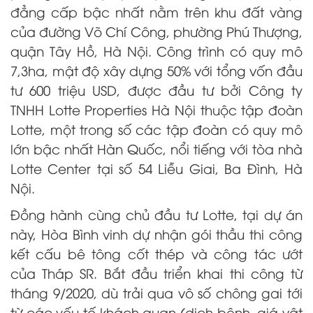
đẳng cấp bậc nhất nằm trên khu đất vàng
của đường Võ Chí Công, phường Phú Thượng,
quận Tây Hồ, Hà Nội. Công trình có quy mô
7,3ha, mật độ xây dựng 50% với tổng vốn đầu
tư 600 triệu USD, được đầu tư bởi Công ty
TNHH Lotte Properties Hà Nội
thuộc tập đoàn
Lotte,
một trong số các tập đoàn có quy mô
lớn bậc nhất Hàn Quốc, nổi tiếng với tòa nhà
Lotte Center
tại số
54 Liễu Giai, Ba Đình, Hà
Nội.
Đồng hành cùng chủ đầu tư Lotte, tại dự án
này, Hòa Bình vinh dự nhận gói thầu thi công
kết cấu bê tông cốt thép và công tác ướt
của Tháp SR. Bắt đầu triển khai thi công từ
tháng 9/2020, dù trải qua vô số chông gai tới
từ các yếu tố khách quan (dịch bệnh, giá vật