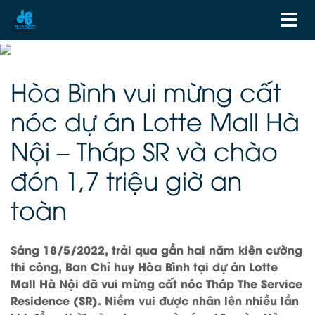
Hòa Bình vui mừng cất
nóc dự án Lotte Mall Hà
Nội – Tháp SR và chào
đón 1,7 triệu giờ an
toàn
Sáng 18/5/2022, trải qua gần hai năm kiên cường
thi công, Ban Chỉ huy Hòa Bình tại dự án Lotte
Mall Hà Nội đã vui mừng cất nóc Tháp The Service
Residence (SR). Niềm vui được nhân lên nhiều lần