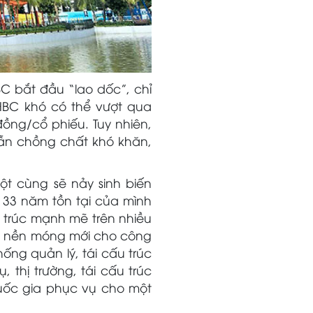
C bắt đầu “lao dốc”, chỉ
 HBC khó có thể vượt qua
ồng/cổ phiếu. Tuy nhiên,
vẫn chồng chất khó khăn,
tột cùng sẽ nảy sinh biến
ử 33 năm tồn tại của mình
u trúc mạnh mẽ trên nhiều
ột nền móng mới cho công
ống quản lý, tái cấu trúc
, thị trường, tái cấu trúc
quốc gia phục vụ cho một