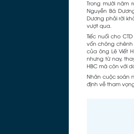
Trong mười năm r
Nguyễn Bá Dương
Dương phải rời kh
vượt qua.
Tiếc nuối cho CT
vốn chông chênh t
của ông Lê Viết H
nhưng từ nay, thay
HBC mà còn với dà
Nhân cuộc soán ng
định về tham vọng 