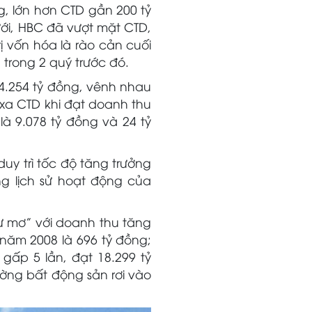
g, lớn hơn CTD gần 200 tỷ
ưới, HBC đã vượt mặt CTD,
ị vốn hóa là rào cản cuối
trong 2 quý trước đó.
ỉ 4.254 tỷ đồng, vênh nhau
 xa CTD khi đạt doanh thu
là 9.078 tỷ đồng và 24 tỷ
uy trì tốc độ tăng trưởng
ng lịch sử hoạt động của
hư mơ” với doanh thu tăng
năm 2008 là 696 tỷ đồng;
gấp 5 lần, đạt 18.299 tỷ
rường bất động sản rơi vào