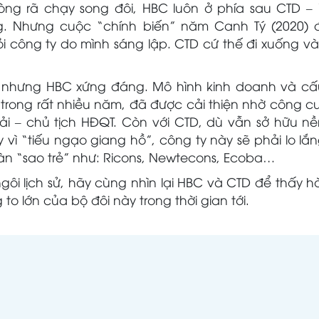
òng rã chạy song đôi, HBC luôn ở phía sau CTD – 
. Nhưng cuộc “chính biến” năm Canh Tý (2020) 
ỏi công ty do mình sáng lập. CTD cứ thế đi xuống v
D nhưng HBC xứng đáng. Mô hình kinh doanh và cấu
rong rất nhiều năm, đã được cải thiện nhờ công c
ải – chủ tịch HĐQT. Còn với CTD, dù vẫn sở hữu nề
 vì “tiếu ngạo giang hồ”, công ty này sẽ phải lo lắn
n “sao trẻ” như: Ricons, Newtecons, Ecoba…
ôi lịch sử, hãy cùng nhìn lại HBC và CTD để thấy 
to lớn của bộ đôi này trong thời gian tới.