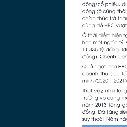
đồng/cổ phiếu, đư
đồng (ở cùng thời
chính thức trở th
cùng để HBC vượt 
Ở thời điểm hiện t
hơn một nghìn tỷ.
11.335 tỷ đồng, l
đồng). Chênh lệch
Quả ngọt cho HBC 
doanh thu siêu tố
mình (2020 – 2021)
Thật vậy, nhìn lạ
trưởng vô cùng mạ
năm 2013 tăng gấp
đồng. Đà tăng siêu
suy thoái. Năm nà