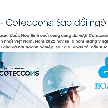
 - Coteccons: Sao đổi ngôi
 bám đuổi, Hòa Bình cuối cùng cũng đã vượt Coteccon
ớn nhất Việt Nam. Năm 2022 này sẽ là năm mang ý ngh
i của cả hai doanh nghiệp, sau giai đoạn tái cấu trúc