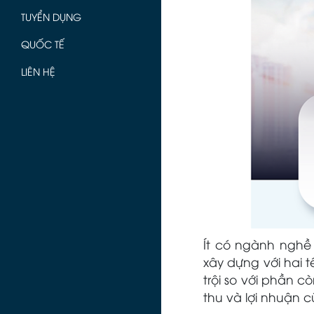
TUYỂN DỤNG
QUỐC TẾ
LIÊN HỆ
Ít có ngành nghề
xây dựng với hai t
trội so với phần 
thu và lợi nhuận 