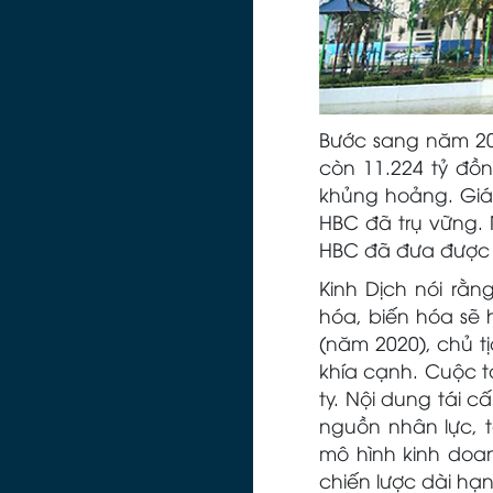
Bước sang năm 202
còn 11.224 tỷ đồ
khủng hoảng. Giá 
HBC đã trụ vững.
HBC đã đưa được 
Kinh Dịch nói rằn
hóa, biến hóa sẽ 
(năm 2020), chủ t
khía cạnh. Cuộc t
ty. Nội dung tái c
nguồn nhân lực, tá
mô hình kinh doan
chiến lược dài hạn