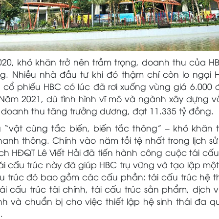
0, khó khăn trở nên trầm trọng, doanh thu của HB
ng. Nhiều nhà đầu tư khi đó thậm chí còn lo ngại
cổ phiếu HBC có lúc đã rơi xuống vùng giá 6.000 đ
 Năm 2021, dù tình hình vĩ mô và ngành xây dựng 
doanh thu tăng trưởng dương, đạt 11.335 tỷ đồng.
g “vật cùng tắc biến, biến tắc thông” – khó khăn 
hanh thông. Chính vào năm tồi tệ nhất trong lịch s
ịch HĐQT Lê Viết Hải đã tiến hành công cuộc tái cấ
ái cấu trúc này đã giúp HBC trụ vững và tạo lập m
ấu trúc đó bao gồm các cấu phần: tái cấu trúc hệ th
i cấu trúc tài chính, tái cấu trúc sản phẩm, dịch vụ
h và chuẩn bị cho việc thiết lập hệ sinh thái đa 
.