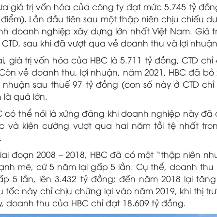
a giá trị vốn hóa của công ty đạt mức 5.745 tỷ đồn
 điểm). Lần đầu tiên sau một thập niên chịu chiếu d
ành doanh nghiệp xây dựng lớn nhất Việt Nam. Giá tr
CTD, sau khi đã vượt qua về doanh thu và lợi nhuận 
ại, giá trị vốn hóa của HBC là 5.711 tỷ đồng, CTD ch
 Còn về doanh thu, lợi nhuận, năm 2021, HBC đã bỏ
ợi nhuận sau thuế 97 tỷ đồng (con số này ở CTD chỉ 
 là quá lớn.
có thể nói là xứng đáng khi doanh nghiệp này đã d
c và kiên cường vượt qua hai năm tồi tệ nhất tro
.
i giai đoạn 2008 – 2018, HBC đã có một “thập niên n
nh mẽ, cứ 5 năm lại gấp 5 lần. Cụ thể, doanh thu 
 5 lần, lên 3.432 tỷ đồng; đến năm 2018 lại tăng 
 tốc này chỉ chịu chững lại vào năm 2019, khi thị t
y, doanh thu của HBC chỉ đạt 18.609 tỷ đồng.