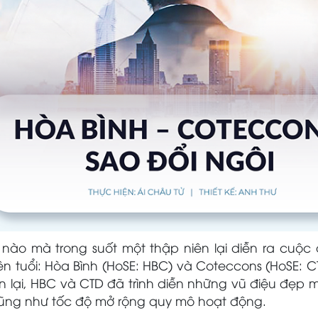
 nào mà trong suốt một thập niên lại diễn ra cuộ
ên tuổi: Hòa Bình (HoSE: HBC) và Coteccons (HoSE: C
còn lại, HBC và CTD đã trình diễn những vũ điệu đẹp
cũng như tốc độ mở rộng quy mô hoạt động.