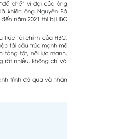
“đế chế” vĩ đại của ông
đã khiến ông Nguyễn Bá
à đến năm 2021 thì bị HBC
 trúc tài chính của HBC,
uộc tái cấu trúc mạnh mẽ
n tảng tốt, nội lực mạnh,
g rất nhiều, không chỉ với
hành trình đã qua và nhận