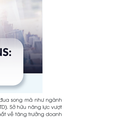
c đua song mã như ngành
TD). Sở hữu năng lực vượt
 mắt về tăng trưởng doanh