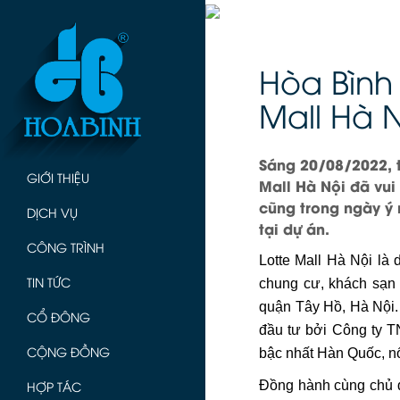
Hòa Bình 
Mall Hà N
Sáng 20/08/2022, t
GIỚI THIỆU
Mall Hà Nội đã vui
cũng trong ngày ý 
DỊCH VỤ
tại dự án.
CÔNG TRÌNH
Lotte Mall Hà Nội là 
TIN TỨC
chung cư, khách sạn
quận Tây Hồ, Hà Nội.
CỔ ĐÔNG
đầu tư bởi Công ty T
CỘNG ĐỒNG
bậc nhất Hàn Quốc, nổi
HỢP TÁC
Đồng hành cùng chủ đầ