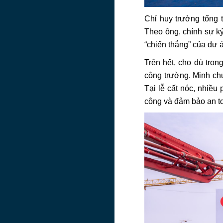
Chỉ huy trưởng tổng 
Theo ông, chính sự kỷ
“chiến thắng” của dự 
Trên hết, cho dù tron
công trường. Minh chứ
Tại lễ cất nóc, nhiều 
công và đảm bảo an t