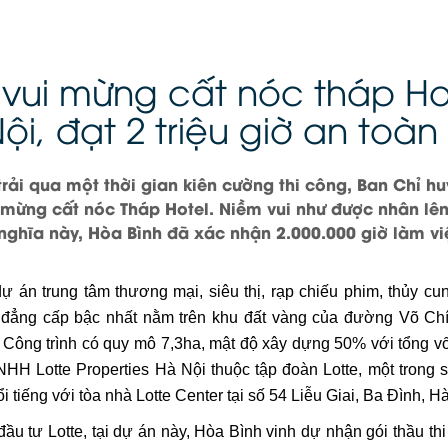
vui mừng cất nóc tháp Hot
ội, đạt 2 triệu giờ an toàn
rải qua một thời gian kiên cường thi công, Ban Chỉ hu
 mừng cất nóc Tháp Hotel. Niềm vui như được nhân lên 
nghĩa này, Hòa Bình đã xác nhận 2.000.000 giờ làm vi
dự án trung tâm thương mại, siêu thị, rạp chiếu phim, thủy cu
 đẳng cấp bậc nhất nằm trên khu đất vàng của đường Võ C
 Công trình có quy mô 7,3ha, mật độ xây dựng 50% với tổng v
NHH Lotte Properties Hà Nội thuộc tập đoàn Lotte, một trong 
 tiếng với tòa nhà Lotte Center tại số 54 Liễu Giai, Ba Đình, Hà
u tư Lotte, tại dự án này, Hòa Bình vinh dự nhận gói thầu t