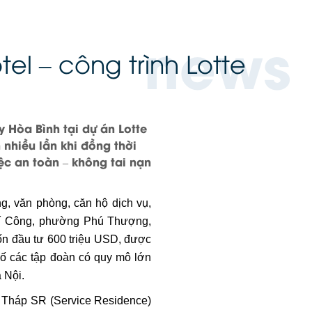
news
el – công trình Lotte
y Hòa Bình tại dự án Lotte
nhiều lần khi đồng thời
ệc an toàn – không tai nạn
ng, văn phòng, căn hộ dịch vụ,
hí Công, phường Phú Thượng,
ốn đầu tư 600 triệu USD, được
số các tập đoàn có quy mô lớn
 Nội.
hi Tháp SR (Service Residence)