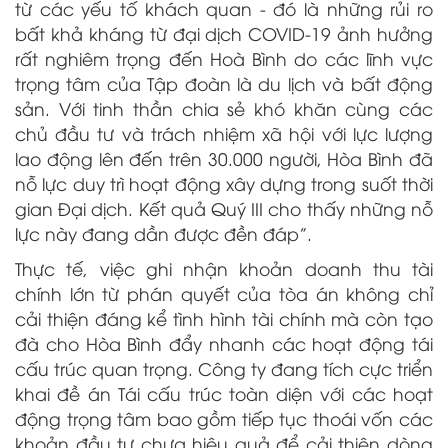
từ các yếu tố khách quan - đó là những rủi ro
bất khả kháng từ đại dịch COVID-19 ảnh hưởng
rất nghiêm trọng đến Hoà Bình do các lĩnh vực
trọng tâm của Tập đoàn là du lịch và bất động
sản. Với tinh thần chia sẻ khó khăn cùng các
chủ đầu tư và trách nhiệm xã hội với lực lượng
lao động lên đến trên 30.000 người, Hòa Bình đã
nỗ lực duy trì hoạt động xây dựng trong suốt thời
gian Đại dịch. Kết quả Quý III cho thấy những nỗ
lực này đang dần được đền đáp”.
Thực tế, việc ghi nhận khoản doanh thu tài
chính lớn từ phán quyết của tòa án không chỉ
cải thiện đáng kể tình hình tài chính mà còn tạo
đà cho Hòa Bình đẩy nhanh các hoạt động tái
cấu trúc quan trọng. Công ty đang tích cực triển
khai đề án Tái cấu trúc toàn diện với các hoạt
động trọng tâm bao gồm tiếp tục thoái vốn các
khoản đầu tư chưa hiệu quả để cải thiện dòng