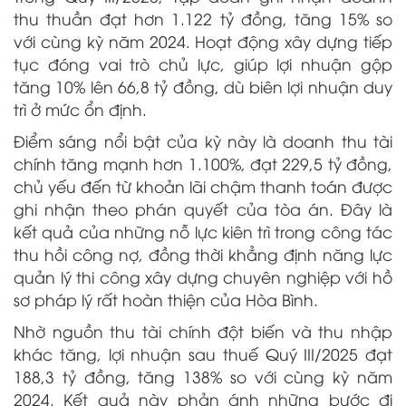
thu thuần đạt hơn 1.122 tỷ đồng, tăng 15% so
với cùng kỳ năm 2024. Hoạt động xây dựng tiếp
tục đóng vai trò chủ lực, giúp lợi nhuận gộp
tăng 10% lên 66,8 tỷ đồng, dù biên lợi nhuận duy
trì ở mức ổn định.
Điểm sáng nổi bật của kỳ này là doanh thu tài
chính tăng mạnh hơn 1.100%, đạt 229,5 tỷ đồng,
chủ yếu đến từ khoản lãi chậm thanh toán được
ghi nhận theo phán quyết của tòa án. Đây là
kết quả của những nỗ lực kiên trì trong công tác
thu hồi công nợ, đồng thời khẳng định năng lực
quản lý thi công xây dựng chuyên nghiệp với hồ
sơ pháp lý rất hoàn thiện của Hòa Bình.
Nhờ nguồn thu tài chính đột biến và thu nhập
khác tăng, lợi nhuận sau thuế Quý III/2025 đạt
188,3 tỷ đồng, tăng 138% so với cùng kỳ năm
2024. Kết quả này phản ánh những bước đi