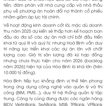
tiền, đàm phán với nhà cung cấp và nhà thầu
phụ về phương án hoán đổi nợ thành cổ phiếu
nhằm giảm áp lực tài chính.
Về hoạt động kinh doanh cốt lõi, mặc dù doanh
thu năm 2025 dự kiến sẽ thấp hơn kế hoạch ban
đầu do đa số các dự án mới chỉ bắt đầu triển
khai từ quý III và quý IV, nhưng Hoà Bình vẫn duy
trì năng lực triển khai các dự án lớn với chất
lượng cao. Giá trị sản lượng đã ký hợp đồng
nhưng chưa thực hiện cho năm 2026 (backlog
năm 2026) hiện tại của Hòa Bình là khá lớn (trên
10.000 tỷ đồng).
Hòa Bình tiếp tục khẳng định vị thế tiên phong
trong ứng dụng công nghệ vào quản lý và thi
công (BIM, PMS...), duy trì hệ thống quản lý tập
trung. Công ty cũng đang được các ngân hàng
BIDV, VietinBank, SeABank, MSB, TPBank, VPBank