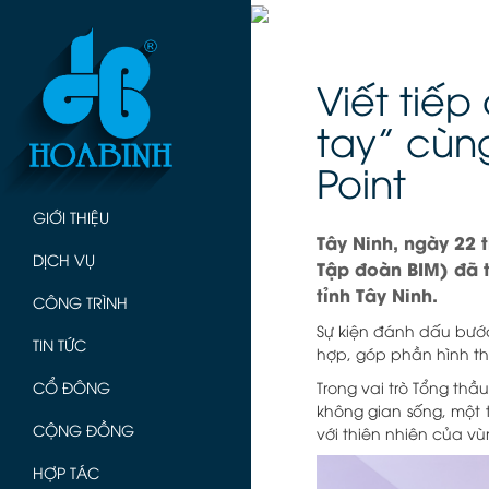
Viết tiếp
tay” cùn
Point
GIỚI THIỆU
Tây Ninh, ngày 22 
DỊCH VỤ
Tập đoàn BIM) đã t
tỉnh Tây Ninh.
CÔNG TRÌNH
Sự kiện đánh dấu bước
TIN TỨC
hợp, góp phần hình th
CỔ ĐÔNG
Trong vai trò Tổng th
không gian sống, một 
CỘNG ĐỒNG
với thiên nhiên của v
HỢP TÁC