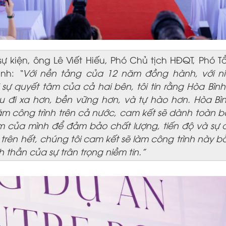
 sự kiện, ông Lê Viết Hiếu, Phó Chủ tịch HĐQT, Phó
ạnh:
“Với nền tảng của 12 năm đồng hành, với ni
 sự quyết tâm của cả hai bên, tôi tin rằng Hòa Bình
 đi xa hơn, bền vững hơn, và tự hào hơn. Hòa Bình
m công trình trên cả nước, cam kết sẽ dành toàn b
m của mình để đảm bảo chất lượng, tiến độ và sự 
trên hết, chúng tôi cam kết sẽ làm công trình này b
nh thần của sự trân trọng niềm tin.”