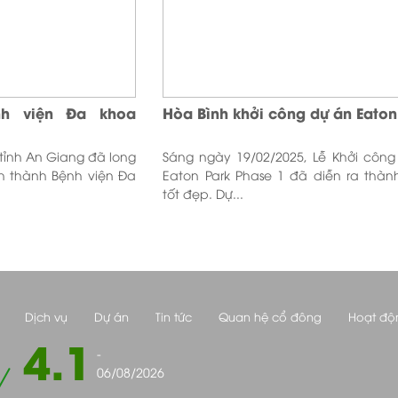
nh viện Đa khoa
Hòa Bình khởi công dự án Eaton
tỉnh An Giang đã long
Sáng ngày 19/02/2025, Lễ Khởi công
nh thành Bệnh viện Đa
Eaton Park Phase 1 đã diễn ra thàn
tốt đẹp. Dự...
Dịch vụ
Dự án
Tin tức
Quan hệ cổ đông
Hoạt độ
4.1
-
06/08/2026