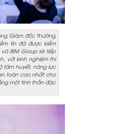
 Tổng Giám đốc thường
ềm tin đã được kiểm
 và BIM Group sẽ tiếp
, với kinh nghiệm thi
ộ tâm huyết, năng lực
an toàn cao nhất cho
ằng một tinh thần đặc