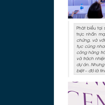
Phát biểu tại
trực nhấn m
chứng, và với
tục cùng nhau
công hàng tră
và trách nhiệ
dự án. Nhưng 
biệt – đó là ti