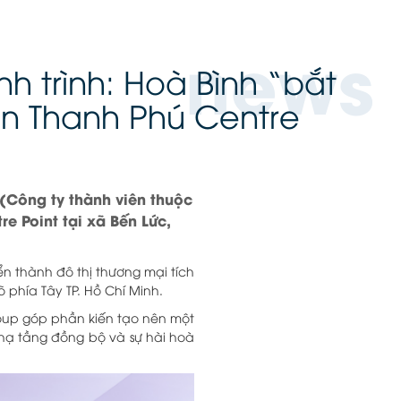
news
h trình: Hoà Bình “bắt
án Thanh Phú Centre
(Công ty thành viên thuộc
e Point tại xã Bến Lức,
n thành đô thị thương mại tích
 phía Tây TP. Hồ Chí Minh.
roup góp phần kiến tạo nên một
 hạ tầng đồng bộ và sự hài hoà