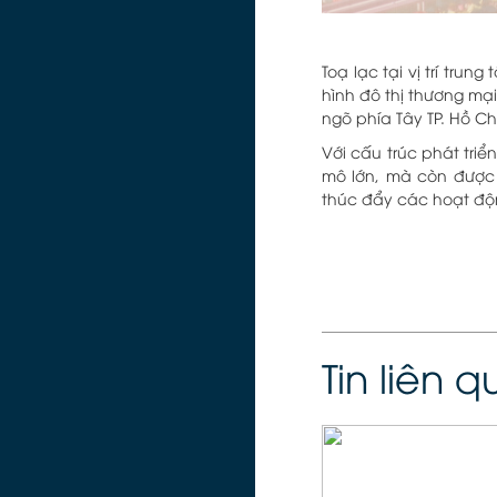
Toạ lạc tại vị trí tru
hình đô thị thương mại
ngõ phía Tây TP. Hồ Ch
Với cấu trúc phát tri
mô lớn, mà còn được 
thúc đẩy các hoạt động
Tin liên 