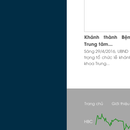
Khánh thành Bệ
Trung tâm...
Sáng 29/4/2016, UBND 
trọng tổ chức lễ khá
khoa Trung...
Trang chủ
Giới thiệu
HBC