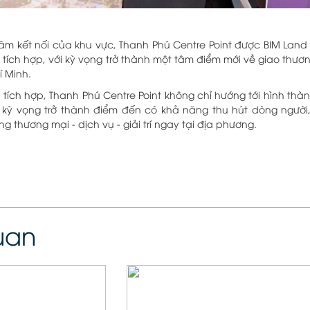
ng tâm kết nối của khu vực, Thanh Phú Centre Point được BIM Lan
 tích hợp, với kỳ vọng trở thành một tâm điểm mới về giao thươn
í Minh.
ển tích hợp, Thanh Phú Centre Point không chỉ hướng tới hình t
kỳ vọng trở thành điểm đến có khả năng thu hút dòng người, 
 thương mại - dịch vụ - giải trí ngay tại địa phương.
quan