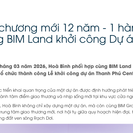
 chương mới 12 năm - 1 hàn
g BIM Land khởi công Dự 
tháng 03 năm 2026, Hoà Bình phối hợp cùng BIM Land 
ổ chức thành công Lễ khởi công dự án Thanh Phú Centr
 triển khai quan trọng của một dự án được định hướng phát triể
ành tâm điểm giao thương và nhịp sống mới tại khu vực cửa ngõ
ầu, Hoà Bình không chỉ xây dựng một dự án, mà còn cùng BIM G
trung tâm giao thương mới, nơi hội tụ giữa quy hoạch hiện đại,
ùng đất ven sông Rạch Dơi.