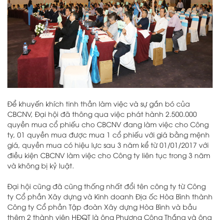
Để khuyến khích tinh thần làm việc và sự gắn bó của
CBCNV, Đại hội đã thông qua việc phát hành 2.500.000
quyền mua cổ phiếu cho CBCNV đang làm việc cho Công
ty, 01 quyền mua được mua 1 cổ phiếu với giá bằng mệnh
giá, quyền mua có hiệu lực sau 3 năm kể từ 01/01/2017 với
điều kiện CBCNV làm việc cho Công ty liên tục trong 3 năm
và không bị kỷ luật.
Đại hội cũng đã cũng thống nhất đổi tên công ty từ Công
ty Cổ phần Xây dựng và Kinh doanh Địa ốc Hòa Bình thành
Công ty Cổ phần Tập đoàn Xây dựng Hòa Bình và bầu
thêm 2 thành viên HĐQT là ông Phương Công Thắng và ông