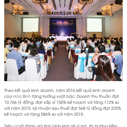
Theo kết quả kinh doanh, năm 2016 kết quả kinh doanh
của
Hòa Bình
tăng trưởng vượt bậc: Doanh thu thuần đạt
10.766 tỷ đồng, đạt xấp xỉ 150% kế hoạch và tăng 112% so
với năm 2015; lợi nhuận sau thuế đạt 568 tỷ đồng đạt 225%
kế hoạch và tăng 586% so với năm 2015.
Trên cơ sở đánh giá tình hình kinh tế vĩ mô, thị trường tiềm