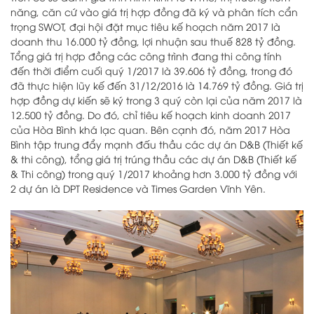
năng, căn cứ vào giá trị hợp đồng đã ký và phân tích cẩn
trọng SWOT, đại hội đặt mục tiêu kế hoạch năm 2017 là
doanh thu 16.000 tỷ đồng, lợi nhuận sau thuế 828 tỷ đồng.
Tổng giá trị hợp đồng các công trình đang thi công tính
đến thời điểm cuối quý 1/2017 là 39.606 tỷ đồng, trong đó
đã thực hiện lũy kế đến 31/12/2016 là 14.769 tỷ đồng. Giá trị
hợp đồng dự kiến sẽ ký trong 3 quý còn lại của năm 2017 là
12.500 tỷ đồng. Do đó, chỉ tiêu kế hoạch kinh doanh 2017
của Hòa Bình khá lạc quan. Bên cạnh đó, năm 2017 Hòa
Bình tập trung đẩy mạnh đấu thầu các dự án D&B (Thiết kế
& thi công), tổng giá trị trúng thầu các dự án D&B (Thiết kế
& Thi công) trong quý 1/2017 khoảng hơn 3.000 tỷ đồng với
2 dự án là DPT Residence và Times Garden Vĩnh Yên.