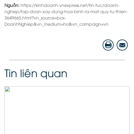
Nguồn:
https://kinhdoanh.vnexpress.net/tin-tuc/doanh-
nghiep/tap-doan-xay-dung-hoa-binh-ra-mat-quy-tu-thien-
3649665.html?vn_source=box-
DoanhNghiep&vn_medium=ho&vn_campaign=vn
Tin liên quan