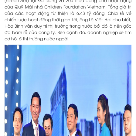
(GreenViet)
tại Đà Nẵng và 200 triệu đồng cho hoạt động
của Quỹ Mái nhà Children Fourdation Vietnam. Tổng giá trị
của các hoạt động từ thiện là 6,43 tỷ đồng.
Chia sẻ về
chiến lược hoạt động thời gian tới, ông Lê Viết Hải cho biết,
Hòa Bình vẫn duy trì thị trường trong nước bởi đó là nền gốc
đã bám rễ của công ty. Bên cạnh đó, doanh nghiệp sẽ tìm
cơ hội ở thị trường nước ngoài.