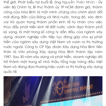
thế giới.
Phát biểu tại buổi lễ, ông
Nguyễn Thiện Nhân
- Ủy
viên Bộ Chính trị, Bí thư Thành ủy TP HCM đánh giá, thành
công của Hòa Bình là một minh chứng cho chính sách đổi
mới đúng đắn của Đảng và Nhà nước, trong đó, xác định
vai trò quan trọng thành phần kinh tế tư nhân cho việc
thúc đẩy phát triển kinh tế đất nước. Lãnh đạo thành phố
kỳ vọng, là một trong số công ty dẫn đầu của ngành xây
dựng, doanh nghiệp cần tiếp tục đóng góp cho sự phát
triển của ngành xây dựng Việt Nam và vươn ra thị trường
nước ngoài.
Công ty CP Tập đoàn Xây dựng Hòa Bình tiền
thân là Văn phòng Xây dựng Hòa Bình thành lập năm
1987. Sau 30 năm xây dựng và phát triển, doanh nghiệp đã
trở thành một trong số nhà thầu tổng hợp hàng đầu Việt
Nam và đang đưa thương hiệu vươn ra thị trường xây dựng
quốc tế.