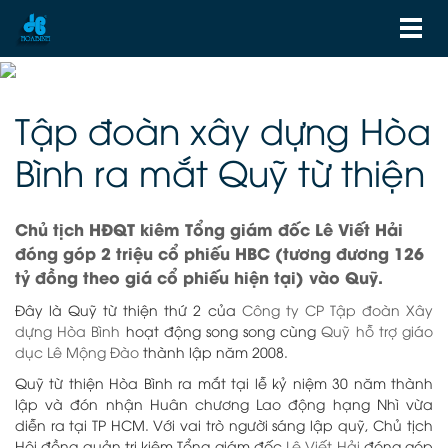
Tập đoàn xây dựng Hòa
Bình ra mắt Quỹ từ thiện
Chủ tịch HĐQT kiêm Tổng giám đốc Lê Viết Hải
đóng góp 2 triệu cổ phiếu HBC (tương đương 126
tỷ đồng theo giá cổ phiếu hiện tại) vào Quỹ.
Đây là Quỹ từ thiện thứ 2 của
Công ty CP Tập đoàn Xây
dựng Hòa Bình
hoạt động song song cùng
Quỹ hỗ trợ giáo
dục Lê Mộng Đào
thành lập năm 2008.
Quỹ từ thiện Hòa Bình ra mắt tại lễ kỷ niệm 30 năm thành
lập và đón nhận Huân chương Lao động hạng Nhì vừa
diễn ra tại TP HCM.
Với vai trò người sáng lập quỹ, Chủ tịch
Hội đồng quản trị kiêm Tổng giám đốc
Lê Viết Hải
đóng góp