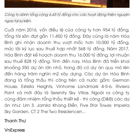
Công ty dành tổng cộng 6,43 tỷ đồng cho các hoạt động thiện nguyện
ngay tại sự kiện.
Cuối năm 2016, vốn điều lệ của công ty hơn 954 tỷ đồng,
tổng tài sản đạt gần 11.450 tỷ đồng. Đây cũng là năm Hòa
Bình ghi nhận doanh thu vượt mốc hơn 10.000 tỷ đồng,
mức lãi kỷ lục sau thuế hợp nhất 568 tỷ đồng.
Năm 2017,
Hòa Bình đặt kế hoạch doanh thu 16.000 tỷ đồng, lợi nhuận
sau thuế 828 tỷ đồng.
Tính đến nay, Hòa Bình đã triển khai
khoảng 350 dự án lớn nhỏ, trong đó có dự án quy mô lên
đến hàng trăm nghìn m2 xây dựng.
Các dự án Hòa Bình
đang là tổng thầu thi công trên cả nước gồm: German
House, Estella Heights, Vinhome Landmark 4-5-6, Riviera
Point và mới đây là Serenity Sky Villas.
Ngoài ra công ty
cũng đảm nhiệm tổng thầu thiết kế - thi công (D&B) các dự
án như: Lim 3, Jamila Khang Điền, Five Star Tower, Imperia
Sky Garden, CT 2 The Two Residencen...
Thanh Thư
VnExpress