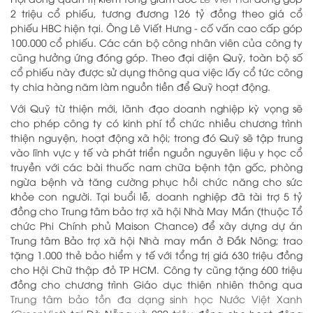
2 triệu cổ phiếu, tương đương 126 tỷ đồng theo giá cổ
phiếu HBC hiện tại. Ông Lê Viết Hưng - cố vấn cao cấp góp
100.000 cổ phiếu. Các cán bộ công nhân viên của công ty
cũng hưởng ứng đóng góp.
Theo đại diện Quỹ, toàn bộ số
cổ phiếu này được sử dụng thông qua việc lấy cổ tức công
ty chia hàng năm làm nguồn tiền để Quỹ hoạt động.
Với Quỹ từ thiện mới, lãnh đạo doanh nghiệp kỳ vọng sẽ
cho phép công ty có kinh phí tổ chức nhiều chương trình
thiện nguyện, hoạt động xã hội; trong đó Quỹ sẽ tập trung
vào lĩnh vực y tế và phát triển nguồn nguyên liệu y học cổ
truyền với các bài thuốc nam chữa bệnh tận gốc, phòng
ngừa bệnh và tăng cường phục hồi chức năng cho sức
khỏe con người.
Tại buổi lễ, doanh nghiệp đã tài trợ 5 tỷ
đồng cho Trung tâm bảo trợ xã hội Nhà May Mắn (thuộc Tổ
chức Phi Chính phủ Maison Chance) để xây dựng dự án
Trung tâm Bảo trợ xã hội Nhà may mắn ở Đắk Nông; trao
tặng 1.000 thẻ bảo hiểm y tế với tổng trị giá 630 triệu đồng
cho Hội Chữ thập đỏ TP HCM.
Công ty cũng tặng 600 triệu
đồng cho chương trình Giáo dục thiên nhiên thông qua
Trung tâm bảo tồn đa dạng sinh học Nước Việt Xanh