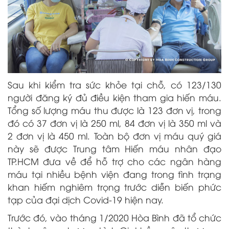
Sau khi kiểm tra sức khỏe tại chỗ, có 123/130
người đăng ký đủ điều kiện tham gia hiến máu.
Tổng số lượng máu thu được là 123 đơn vị, trong
đó có 37 đơn vị là 250 ml, 84 đơn vị là 350 ml và
2 đơn vị là 450 ml. Toàn bộ đơn vị máu quý giá
này sẽ được Trung tâm Hiến máu nhân đạo
TP.HCM đưa về để hỗ trợ cho các ngân hàng
máu tại nhiều bệnh viện đang trong tình trạng
khan hiếm nghiêm trọng trước diễn biến phức
tạp của đại dịch Covid-19 hiện nay.
Trước đó, vào tháng 1/2020 Hòa Bình đã tổ chức