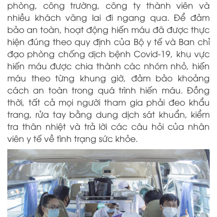
phòng, công trường, công ty thành viên và
nhiều khách vãng lai đi ngang qua. Để đảm
bảo an toàn, hoạt động hiến máu đã được thực
hiện đúng theo quy định của Bộ y tế và Ban chỉ
đạo phòng chống dịch bệnh Covid-19, khu vực
hiến máu được chia thành các nhóm nhỏ, hiến
máu theo từng khung giờ, đảm bảo khoảng
cách an toàn trong quá trình hiến máu. Đồng
thời, tất cả mọi người tham gia phải đeo khẩu
trang, rửa tay bằng dung dịch sát khuẩn, kiểm
tra thân nhiệt và trả lời các câu hỏi của nhân
viên y tế về tình trạng sức khỏe.