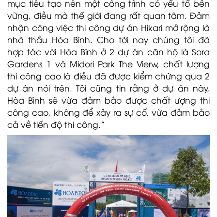
mục tiêu tạo nên một công trình có yếu tố bền
vững, điều mà thế giới đang rất quan tâm. Đảm
nhận công việc thi công dự án Hikari mở rộng là
nhà thầu Hòa Bình. Cho tới nay chúng tôi đã
hợp tác với Hòa Bình ở 2 dự án căn hộ là Sora
Gardens 1 và Midori Park The Vierw, chất lượng
thi công cao là điều đã được kiểm chứng qua 2
dự án nói trên. Tôi cũng tin rằng ở dự án này,
Hòa Bình sẽ vừa đảm bảo được chất ượng thi
công cao, không để xảy ra sự cố, vừa đảm bảo
cả về tiến độ thi công.”