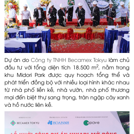
Dự án do
Công ty TNHH Becamex Tokyu
làm chủ
2
đầu tư với tổng diện tích 18.500 m
, nằm trong
khu Midori Park được quy hoạch tổng thể và
phát triển đồng bộ với nhiều loại hình khác nhau
từ nhà phố liền kề, nhà vườn, nhà phố thương
mại đến biệt thự sang trọng, tràn ngập cây xanh
và hồ nước liên kề.