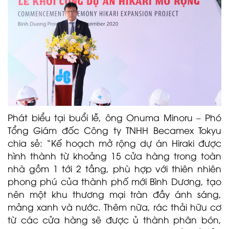
Ph
át biểu tại buổi lễ, ông Onuma Minoru – Phó
Tổng Giám đốc Công ty TNHH Becamex Tokyu
chia sẻ: “Kế hoạch mở rộng dự án Hiraki được
hình thành từ khoảng 15 cửa hàng trong toàn
nhà gồm 1 tới 2 tầng, phù hợp với thiên nhiên
phong phú của thành phố mới Bình Dương, tạo
nên một khu thương mại tràn đầy ánh sáng,
mảng xanh và nước. Thêm nữa, rác thải hữu cơ
từ các cửa hàng sẽ được ủ thành phân bón,