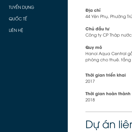
TUYỂN DỤNG
Địa chỉ
44 Yên Phụ, Phường Tr
QUỐC TẾ
Chủ đầu tư
LIÊN HỆ
Công ty CP Tháp nước
Quy mô
Hanoi Aqua Central gồ
phòng cho thuê. tầng 
Thời gian triển khai
2017
Thời gian hoàn thành
2018
Dự án li