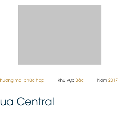
 thương mại phức hợp
Khu vực
Bắc
Năm
2017
ua Central