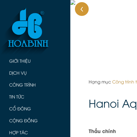
GIỚI THIỆU
DỊCH VỤ
Hạng mục
Công trình
CÔNG TRÌNH
TIN TỨC
Hanoi Aq
CỔ ĐÔNG
CỘNG ĐỒNG
Thầu chính
HỢP TÁC