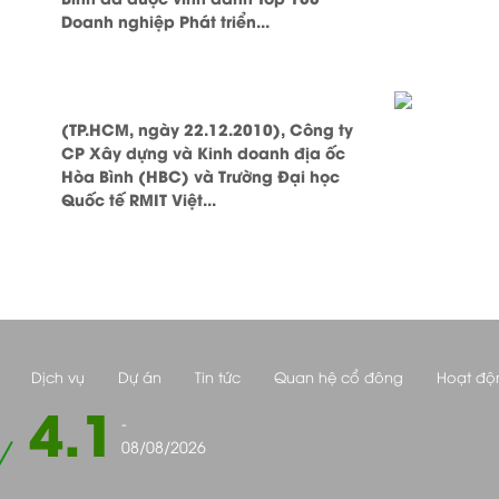
Doanh nghiệp Phát triển...
(TP.HCM, ngày 22.12.2010), Công ty
CP Xây dựng và Kinh doanh địa ốc
Hòa Bình (HBC) và Trường Đại học
Quốc tế RMIT Việt...
Dịch vụ
Dự án
Tin tức
Quan hệ cổ đông
Hoạt độ
4.1
-
08/08/2026