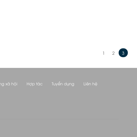
1
2
3
ng xã hội
Hợp tác
Tuyển dụng
Liên hệ