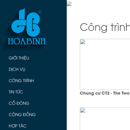
Công trìn
GIỚI THIỆU
DỊCH VỤ
CÔNG TRÌNH
TIN TỨC
Chung cư CT2 - The Two
CỔ ĐÔNG
CỘNG ĐỒNG
HỢP TÁC