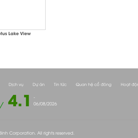
tus Lake View
Dịch vụ
Dự án
Tin tức
Quan hệ cổ đông
Hoạt độ
4.1
-
06/08/2026
nh Corporation. All rights reserved.