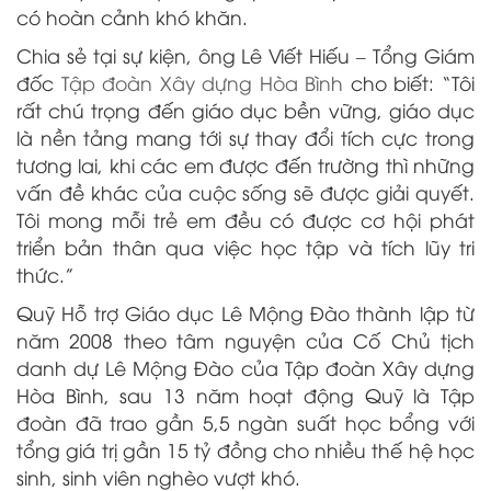
có hoàn cảnh khó khăn.
Chia sẻ tại sự kiện, ông Lê Viết Hiếu – Tổng Giám
đốc
Tập đoàn Xây dựng Hòa Bình
cho biết: “Tôi
rất chú trọng đến giáo dục bền vững, giáo dục
là nền tảng mang tới sự thay đổi tích cực trong
tương lai, khi các em được đến trường thì những
vấn đề khác của cuộc sống sẽ được giải quyết.
Tôi mong mỗi trẻ em đều có được cơ hội phát
triển bản thân qua việc học tập và tích lũy tri
thức.”
Quỹ Hỗ trợ Giáo dục Lê Mộng Đào thành lập từ
năm 2008 theo tâm nguyện của Cố Chủ tịch
danh dự Lê Mộng Đào của Tập đoàn Xây dựng
Hòa Bình, sau 13 năm hoạt động Quỹ là Tập
đoàn đã trao gần 5,5 ngàn suất học bổng với
tổng giá trị gần 15 tỷ đồng cho nhiều thế hệ học
sinh, sinh viên nghèo vượt khó.