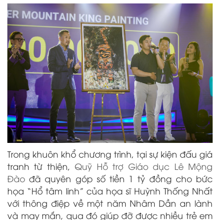
Trong khuôn khổ chương trình, tại sự kiện đấu giá
tranh từ thiện,
Quỹ Hỗ trợ Giáo dục Lê Mộng
Đào
đã quyên góp số tiền 1 tỷ đồng cho bức
họa “Hổ tâm linh” của họa sĩ Huỳnh Thống Nhất
với thông điệp về một năm Nhâm Dần an lành
và may mắn, qua đó giúp đỡ được nhiều trẻ em