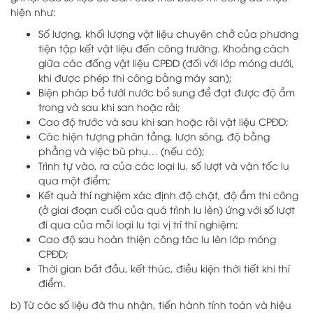
hiện như:
Số lượng, khối lượng vật liệu chuyên chở của phương
tiện tập kết vật liệu đến công trường. Khoảng cách
giữa các đống vật liệu CPĐD (đối với lớp móng dưới,
khi được phép thi công bằng máy san);
Biện pháp bổ tưới nước bổ sung để đạt được độ ẩm
trong và sau khi san hoặc rải;
Cao độ trước và sau khi san hoặc rải vật liệu CPĐD;
Các hiện tượng phân tầng, lượn sóng, độ bằng
phẳng và việc bù phụ… (nếu có);
Trình tự vào, ra của các loại lu, số lượt và vận tốc lu
qua một điểm;
Kết quả thí nghiệm xác định độ chặt, độ ẩm thi công
(ở giai đoạn cuối của quá trình lu lèn) ứng với số lượt
đi qua của mỗi loại lu tại vị trí thí nghiệm;
Cao độ sau hoàn thiện công tác lu lèn lớp móng
CPĐD;
Thời gian bắt đầu, kết thúc, điều kiện thời tiết khi thí
điểm.
b) Từ các số liệu đã thu nhận, tiến hành tính toán và hiệu