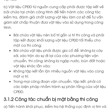
b) Vật liệu CPĐD từ nguồn cung cấp phải được tập kết về
bãi chứa tại chân công trình để tiến hành các công tác
kiểm tra, đánh giá chất lượng vật liệu làm cơ sở để Tư vấn
giám sát chấp thuận đưa vật liệu vào sử dụng trong công
trình.
Bãi chứa vật liệu nên bố trí gần vị trí thi công và phải
tập kết được khối lượng vật liệu CPĐD tối thiểu cho
một ca thi công;
Bãi chứa vật liệu phải được gia cố để: không bị cày
xới, xáo trộn do sự đi lại của các phương tiện vận
chuyển, thi công; không bị ngập nước, bùn đất hoặc
vật liệu khác lẫn vào;
Không tập kết lẫn lộn nhiều nguồn vật liệu vào cùng
một vị trí;
Trong mọi công đoạn vận chuyển, tập kết, phải có
các biện pháp nhằm tránh sự phân tầng của vật liệu
CPĐD.
3.1.2 Công tác chuẩn bị mặt bằng thi công
a) Tiến hành khôi phục, kiểm tra hệ thống cọc định vị tim và