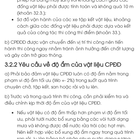
đống vật liệu phải được tính toán và không quá 10 m
(khoản 32.3.);
Sơ đồ vận hành của các xe tập kết vật liệu, khoảng
cách giữa các đống vật liệu phải được dựa vào kết
quả của công tác thi công thí điểm (khoản 33.).
b) CPĐDD được vận chuyển đến vị trí thi công nên tiến
hành thi công ngay nhằm tránh ảnh hưởng đến chất lượng
và gây cản trở giao thông.
3.2.2 Yêu cầu về độ ẩm của vật liệu CPĐD
a) Phải bảo đảm vật liệu CPĐD luôn có độ ẩm nằm trong
phạm vi độ ẩm tối ưu (Wo +- 2%) trong suốt quá trình
chuyên chở, tập kết, san hoặc rải và lu lèn.
b) Trước và trong quá trình thi công, cần phải kiểm tra và
điều chỉnh kịp thời độ ẩm của vật liệu CPĐD.
Nếu vật liệu có độ ẩm thấp hơn phạm vi độ ẩm tối
ưu, phải tưới nước bổ xung bằng các vòi tưới dạng
mưa và không được để nước rửa trôi các hạt mịn.
Nên kết hợp việc bổ xung độ ẩm ngay trong quá trình
san rải, lu lèn bằng bộ phận phun nước dạng sương