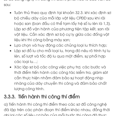
sau:
Tuân thủ theo quy định tại khoản 32.3. khi xác định sơ
bộ chiều dày của mỗi lớp vật liệu CPĐD sau khi rải
hoặc san (ban đầu có thể tạm lấy hệ số lu lèn là 1,3).
Lập sơ đồ vận hành của phương tiện tập kết, san rải
vật liệu. Cần xác định sơ bộ cự ly giữa các đống vật
liệu khi thi công bằng máy san;
Lựa chọn và huy động các chủng loại lu thích hợp;
Lập sơ đồ lu cho mỗi loại lu, trong đó nêu rõ trình tự lu
lèn, số lượt và tốc độ lu qua một điểm, sự phối hợp
các loại lu…;
Xác lập sơ bộ các công việc phụ trợ, các bước và
thời điểm tiến hành các công tác kiểm tra, giám sát
cần thực hiện nhằm đảm bảo sự hoạt động nhịp
nhàng của dây chuyền thi công và đảm bảo chất
lượng công trình.
3.3.3. Tiến hành thi công thí điểm
a) Tiến hành thi công thí điểm theo các sơ đồ công nghệ
đã lập trên các phân đoạn thí điểm khác nhau, đồng thời
ghi lại các số liệu cơ bản của mỗi bước thi công đã thực