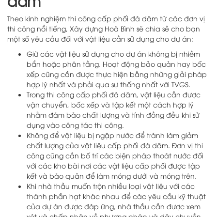
dăm
Theo kinh nghiệm thi công cấp phối đá dăm từ các đơn vị
thi công nổi tiếng, Xây dựng Hoà Bình sẽ chia sẻ cho bạn
một số yêu cầu đối với vật liệu cần sử dụng cho dự án:
Giữ các vật liệu sử dụng cho dự án không bị nhiễm
bẩn hoặc phân tầng. Hoạt động bảo quản hay bốc
xếp cũng cần được thực hiện bằng những giải pháp
hợp lý nhất và phải qua sự thống nhất với TVGS.
Trong thi công cấp phối đá dăm, vật liệu cần được
vận chuyển, bốc xếp và tập kết một cách hợp lý
nhằm đảm bảo chất lượng và tính đồng đều khi sử
dụng vào công tác thi công.
Không để vật liệu bị ngập nước để tránh làm giảm
chất lượng của vật liệu cấp phối đá dăm. Đơn vị thi
công cũng cần bố trí các biện pháp thoát nước đối
với các kho bãi nơi các vật liệu cấp phối được tập
kết và bảo quản để làm móng dưới và móng trên.
Khi nhà thầu muốn trộn nhiều loại vật liệu với các
thành phần hạt khác nhau để các yêu cầu kỹ thuật
của dự án được đáp ứng, nhà thầu cần được xem
xét và chấp nhận về phương pháp và dây chuyền