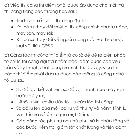
a) Việc thi công thí điểm phải được áp dụng cho mỗi mũi
thi công trong các trường hợp sau:
Trước khi triển khai thi công đại trà;
Khi có sự thay đổi thiết bị thi công chính như: lu nặng,
máy san, máy rải;
Khi có sự thay đổi về nguồn cung cấp vật liệu hoặc
loại vật liệu CPĐD.
b) Công tác thi công thí điểm là cơ sở để đề ra biện pháp
tổ chức thi công đại trà nhằm bảo đảm được các yêu
cầu về kỹ thuật, chất lượng và kinh tế. Do vậy, việc thi
công thí điểm phải đưa ra được các thông số công nghệ
tối ưu sau:
Sơ đồ tập kết vật liệu, sơ đồ vận hành của máy san
hoặc máy rải;
Hệ số lu lèn, chiều dày tối ưu của lớp thi công;
Sơ đồ lu lèn của mỗi loại lu với thứ tự và hành trình lu,
vận tốc và số lần lu qua một điểm;
Các công tác phụ trợ như bù phụ, xử lý phân tầng và
các bước kiểm tra, giám sát chất lượng và tiến độ thi
công.