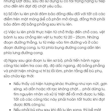
những lượt đầu, sau đó sử dụng lu có tải trọng nặng lu tiếp
cho đến khi đạt độ chặt yêu cầu.
b) Số lần lu lèn phải đảm bảo đồng đều đối với tất cả các
điểm trên mặt móng (kể cả phần mở rộng), đồng thời phải
bảo đảm độ bằng phẳng sau khi lu lèn.
c) Việc lu lèn phải thực hiện từ chỗ thấp đến chỗ cao, vệt
bánh lu sau chồng lên vệt lu trước từ 20 – 25cm. Những
đoạn đường thẳng, lu từ mép vào tim đường và ở các
đoạn đường cong, lu từ phía bụng đường cong dần lên
phía lưng đường cong.
d) Ngay sau giai đoạn lu lèn sơ bộ, phải tiến hành ngay
công tác kiểm tra cao độ, độ dốc ngang, độ bằng phẳng
và phát hiện những vị trí bị lồi lõm, phân tầng để bù phụ,
sửa chữa kịp thời:
Nếu thấy có hiện tượng khác thường như rạn nứt, gợn
sóng, xô dồn hoặc rời rạc không chặt… phải dừng lu,
tìm nguyên nhân và xử lý triệt để rồi mới được lu tiếp.
Tất cả các công tác này phải hoàn tất trước khi đạt
được 80% công lu;
Nếu phải bù phụ sau khi đã lu lèn xong, thì bề mặt