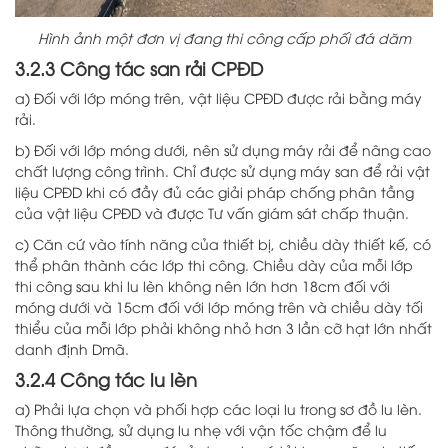
Hình ảnh một đơn vị đang thi công cấp phối đá dăm
3.2.3 Công tác san rải CPĐD
a) Đối với lớp móng trên, vật liệu CPĐD được rải bằng máy
rải.
b) Đối với lớp móng dưới, nên sử dụng máy rải để nâng cao
chất lượng công trình. Chỉ được sử dụng máy san để rải vật
liệu CPĐD khi có đầy đủ các giải pháp chống phân tầng
của vật liệu CPĐD và được Tư vấn giám sát chấp thuận.
c) Căn cứ vào tính năng của thiết bị, chiều dày thiết kế, có
thể phân thành các lớp thi công. Chiều dày của mỗi lớp
thi công sau khi lu lèn không nên lớn hơn 18cm đối với
móng dưới và 15cm đối với lớp móng trên và chiều dày tối
thiểu của mỗi lớp phải không nhỏ hơn 3 lần cỡ hạt lớn nhất
danh định Dmã.
3.2.4 Công tác lu lèn
a) Phải lựa chọn và phối hợp các loại lu trong sơ đồ lu lèn.
Thông thường, sử dụng lu nhẹ với vận tốc chậm để lu