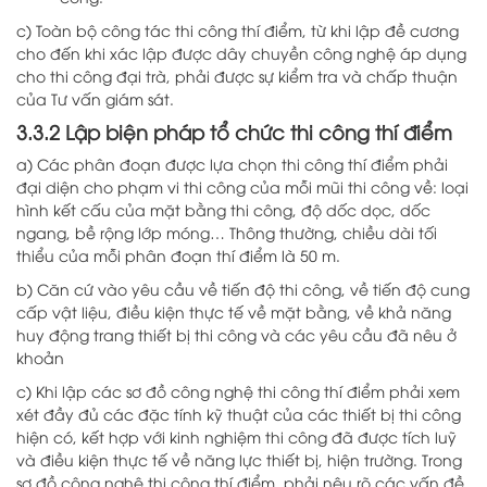
c) Toàn bộ công tác thi công thí điểm, từ khi lập đề cương
cho đến khi xác lập được dây chuyền công nghệ áp dụng
cho thi công đại trà, phải được sự kiểm tra và chấp thuận
của Tư vấn giám sát.
3.3.2 Lập biện pháp tổ chức thi công thí điểm
a) Các phân đoạn được lựa chọn thi công thí điểm phải
đại diện cho phạm vi thi công của mỗi mũi thi công về: loại
hình kết cấu của mặt bằng thi công, độ dốc dọc, dốc
ngang, bề rộng lớp móng… Thông thường, chiều dài tối
thiểu của mỗi phân đoạn thí điểm là 50 m.
b) Căn cứ vào yêu cầu về tiến độ thi công, về tiến độ cung
cấp vật liệu, điều kiện thực tế về mặt bằng, về khả năng
huy động trang thiết bị thi công và các yêu cầu đã nêu ở
khoản
c) Khi lập các sơ đồ công nghệ thi công thí điểm phải xem
xét đầy đủ các đặc tính kỹ thuật của các thiết bị thi công
hiện có, kết hợp với kinh nghiệm thi công đã được tích luỹ
và điều kiện thực tế về năng lực thiết bị, hiện trường. Trong
sơ đồ công nghệ thi công thí điểm, phải nêu rõ các vấn đề