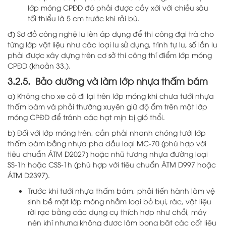
lớp móng CPĐD đó phải được cầy xới với chiều sâu
tối thiểu là 5 cm trước khi rải bù.
đ) Sơ đồ công nghệ lu lèn áp dụng để thi công đại trà cho
từng lớp vật liệu như các loại lu sử dụng, trình tự lu, số lần lu
phải được xây dựng trên cơ sở thi công thí điểm lớp móng
CPĐD (khoản 33.).
3.2.5. Bảo dưỡng và làm lớp nhựa thấm bám
a) Không cho xe cộ đi lại trên lớp móng khi chưa tưới nhựa
thấm bám và phải thường xuyên giữ độ ẩm trên mặt lớp
móng CPĐD để tránh các hạt mịn bị gió thổi.
b) Đối với lớp móng trên, cần phải nhanh chóng tưới lớp
thấm bám bằng nhựa pha dầu loại MC-70 (phù hợp với
tiêu chuẩn ÁTM D2027) hoặc nhũ tương nhựa đường loại
SS-1h hoặc CSS-1h (phù hợp với tiêu chuẩn ÁTM D997 hoặc
ÁTM D2397).
Trước khi tưới nhựa thấm bám, phải tiến hành làm vệ
sinh bề mặt lớp móng nhằm loại bỏ bụi, rác, vật liệu
rời rạc bằng các dụng cụ thích hợp như chổi, máy
nén khí nhưng không được làm bong bật các cốt liệu