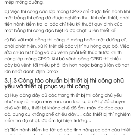
mép móng đường.
b) Việc thi công các lớp móng CPĐD chỉ được tiến hành khi
mặt bằng thi công đã được nghiệm thu. Khi cần thiết, phải
tiến hành kiểm tra lại các chỉ tiêu kỹ thuật quy định của
mặt bằng thi công đặc biệt là độ chặt lu lèn thiết kế.
c) Đối với mặt bằng thi công là móng hoặc mặt đường cũ,
phải phát hiện, xử lý triệt để các vị trí hư hỏng cục bộ. Việc
sửa chữa hư hỏng và bù vênh phải kết thúc trước khi thi
công lớp móng CPĐD. Khi bù vênh bằng CPĐD thì chiều
dày bù vênh tối thiểu phải lớn hơn hoặc bằng 3 lần cỡ hạt
lớn nhất danh định Dmax.
3.1.3 Công tác chuẩn bị thiết bị thi công chủ
yếu và thiết bị phục vụ thi công
a) Huy động đầy đủ các trang thiết bị thi công chủ yếu
như máy rải hoặc máy san, các loại lu, ôtô^ tự đổ chuyên
chở vật liệu, thiết bị khống chế độ ẩm, máy đo đạc cao
độ, dụng cụ khống chế chiều dày…, các thiết bị thí nghiệm
kiểm tra độ chặt, độ ẩm tại hiện trường…
b) Tiến hành kiểm tra tất cả các tính năng cơ bản của thiết