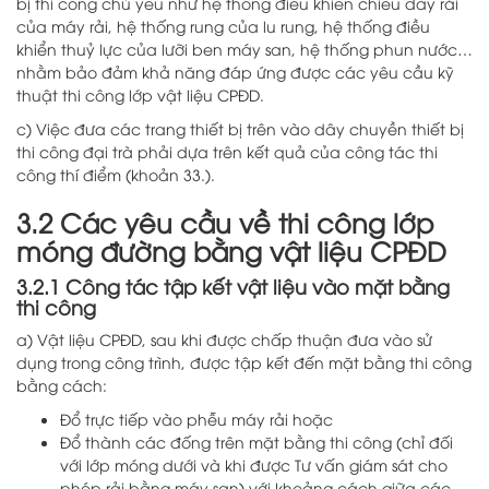
bị thi công chủ yếu như hệ thống điều khiển chiều dày rải
của máy rải, hệ thống rung của lu rung, hệ thống điều
khiển thuỷ lực của lưỡi ben máy san, hệ thống phun nước…
nhằm bảo đảm khả năng đáp ứng được các yêu cầu kỹ
thuật thi công lớp vật liệu CPĐD.
c) Việc đưa các trang thiết bị trên vào dây chuyền thiết bị
thi công đại trà phải dựa trên kết quả của công tác thi
công thí điểm (khoản 33.).
3.2 Các yêu cầu về thi công lớp
móng đường bằng vật liệu CPĐD
3.2.1 Công tác tập kết vật liệu vào mặt bằng
thi công
a) Vật liệu CPĐD, sau khi được chấp thuận đưa vào sử
dụng trong công trình, được tập kết đến mặt bằng thi công
bằng cách:
Đổ trực tiếp vào phễu máy rải hoặc
Đổ thành các đống trên mặt bằng thi công (chỉ đối
với lớp móng dưới và khi được Tư vấn giám sát cho
phép rải bằng máy san) với khoảng cách giữa các