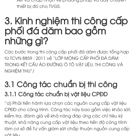
thiết bị đó cho TVGS.
3. Kinh nghiệm thi công cấp
phối đá dăm bao gồm
những gì?
Các bước trong thi công cấp phối đá dăm được tổng hợp
từ TCVN 8859 : 2011 về “LỚP MÓNG CẤP PHỐI ĐÁ DĂM
TRONG KẾT CẤU ÁO ĐƯỜNG Ô TÔ VẬT LIỆU, THI CÔNG VÀ
NGHIỆM THU”/
3.1 Công tác chuẩn bị thi công
3.1.1 Công tác chuẩn bị vật liệu CPĐD
“a) Phải tiến hành lựa chọn các nguồn cung cấp vật liệu
CPĐD cho công trình. Công tác này bao gồm việc khảo sát,
kiểm tra, đánh giá về khả năng đáp ứng các chỉ tiêu kỹ
thuật, khả năng cung cấp vật liệu theo tiến độ công trình
làm cơ sở để Tư vấn giám sát chấp thuận nguồn cung cấp
vật liệu.