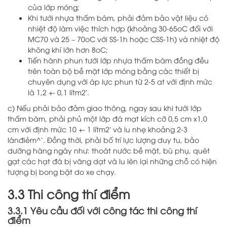
của lớp móng;
Khi tưới nhựa thấm bám, phải đảm bảo vật liệu có
nhiệt độ làm việc thích hợp (khoảng 30-65oC đối với
MC70 và 25 – 70oC với SS-1h hoặc CSS-1h) và nhiệt độ
không khí lớn hơn 8oC;
Tiến hành phun tưới lớp nhựa thấm bám đồng đều
trên toàn bộ bề mặt lớp móng bằng các thiết bị
chuyên dụng với áp lực phun từ 2-5 at với định mức
là 1,2 +- 0,1 lítm2′.
c) Nếu phải bảo đảm giao thông, ngay sau khi tưới lớp
thấm bám, phải phủ một lớp đá mạt kích cỡ 0,5 cm x1,0
cm với định mức 10 +- 1 lítm2′ và lu nhẹ khoảng 2-3
lánđiẻm^`. Đồng thời, phải bố trí lực lượng duy tu, bảo
dưỡng hàng ngày như: thoát nước bề mặt, bù phụ, quét
gạt các hạt đá bị văng dạt và lu lèn lại những chỗ có hiện
tượng bị bong bật do xe chạy.
3.3 Thi công thí điểm
3.3.1 Yêu cầu đối với công tác thi công thí
điểm