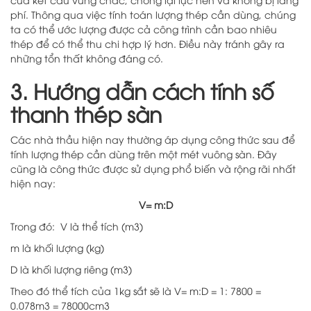
phí. Thông qua việc tính toán lượng thép cần dùng, chúng
ta có thể ước lượng được cả công trình cần bao nhiêu
thép để có thể thu chi hợp lý hơn. Điều này tránh gây ra
những tổn thất không đáng có.
3. Hướng dẫn cách tính số
thanh thép sàn
Các nhà thầu hiện nay thường áp dụng công thức sau để
tính lượng thép cần dùng trên một mét vuông sàn. Đây
cũng là công thức được sử dụng phổ biến và rộng rãi nhất
hiện nay:
V= m:D
Trong đó: V là thể tích (m3)
m là khối lượng (kg)
D là khối lượng riêng (m3)
Theo đó thể tích của 1kg sắt sẽ là V= m:D = 1: 7800 =
0.078m3 = 78000cm3