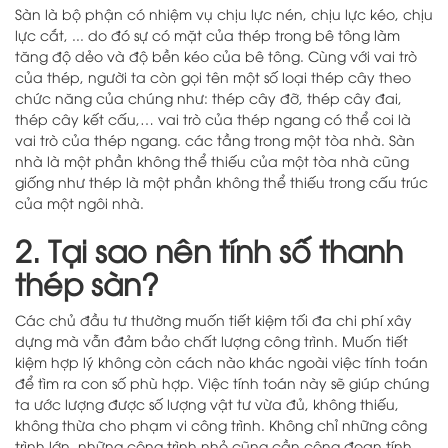
Sàn là bộ phận có nhiệm vụ chịu lực nén, chịu lực kéo, chịu
lực cắt, ... do đó sự có mặt của thép trong bê tông làm
tăng độ dẻo và độ bền kéo của bê tông. Cùng với vai trò
của thép, người ta còn gọi tên một số loại thép cây theo
chức năng của chúng như: thép cây đỡ, thép cây đai,
thép cây kết cấu,… vai trò của thép ngang có thể coi là
vai trò của thép ngang. các tầng trong một tòa nhà. Sàn
nhà là một phần không thể thiếu của một tòa nhà cũng
giống như thép là một phần không thể thiếu trong cấu trúc
của một ngôi nhà.
2. Tại sao nên tính số thanh
thép sàn?
Các chủ đầu tư thường muốn tiết kiệm tối đa chi phí xây
dựng mà vẫn đảm bảo chất lượng công trình. Muốn tiết
kiệm hợp lý không còn cách nào khác ngoài việc tính toán
để tìm ra con số phù hợp. Việc tính toán này sẽ giúp chúng
ta ước lượng được số lượng vật tư vừa đủ, không thiếu,
không thừa cho phạm vi công trình. Không chỉ những công
trình lớn, những công trình nhỏ cũng cần công đoạn tính