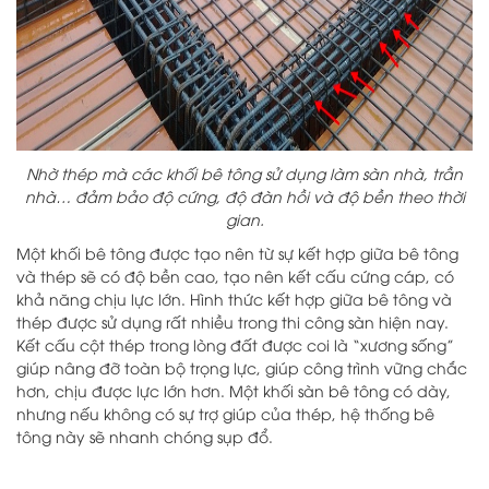
Nhờ thép mà các khối bê tông sử dụng làm sàn nhà, trần
nhà… đảm bảo độ cứng, độ đàn hồi và độ bền theo thời
gian.
Một khối bê tông được tạo nên từ sự kết hợp giữa bê tông
và thép sẽ có độ bền cao, tạo nên kết cấu cứng cáp, có
khả năng chịu lực lớn. Hình thức kết hợp giữa bê tông và
thép được sử dụng rất nhiều trong thi công sàn hiện nay.
Kết cấu cột thép trong lòng đất được coi là “xương sống”
giúp nâng đỡ toàn bộ trọng lực, giúp công trình vững chắc
hơn, chịu được lực lớn hơn. Một khối sàn bê tông có dày,
nhưng nếu không có sự trợ giúp của thép, hệ thống bê
tông này sẽ nhanh chóng sụp đổ.