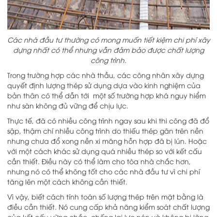
Các nhà đầu tư thường có mong muốn tiết kiệm chi phí xây
dựng nhất có thể nhưng vẫn đảm bảo được chất lượng
công trình.
Trong trường hợp các nhà thầu, các công nhân xây dựng
quyết định lượng thép sử dụng dựa vào kinh nghiệm của
bản thân có thể dẫn tới một số trường hợp khá nguy hiểm
như sàn không đủ vững để chịu lực.
Thực tế, đã có nhiều công trình ngay sau khi thi công đã đổ
sập, thậm chí nhiều công trình do thiếu thép gân trên nền
nhưng chưa đổ xong nền xi măng hỗn hợp đã bị lún. Hoặc
với một cách khác sử dụng quá nhiều thép so với kết cấu
cần thiết. Điều này có thể làm cho tòa nhà chắc hơn,
nhưng nó có thể không tốt cho các nhà đầu tư vì chi phí
tăng lên một cách không cần thiết.
Vì vậy, biết cách tính toán số lượng thép trên mặt bằng là
điều cần thiết. Nó cung cấp khả năng kiểm soát chất lượng
của kết cấu vững chắc, chống lại lực nén và không bị lãng