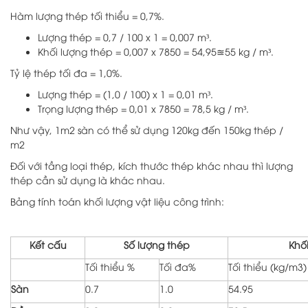
Hàm lượng thép tối thiểu = 0,7%.
Lượng thép = 0,7 / 100 x 1 = 0,007 m³.
Khối lượng thép = 0,007 x 7850 = 54,95≊55 kg / m³.
Tỷ lệ thép tối đa = 1,0%.
Lượng thép = (1,0 / 100) x 1 = 0,01 m³.
Trọng lượng thép = 0,01 x 7850 = 78,5 kg / m³.
Như vậy, 1m2 sàn có thể sử dụng 120kg đến 150kg thép /
m2
Đối với tầng loại thép, kích thước thép khác nhau thì lượng
thép cần sử dụng là khác nhau.
Bảng tính toán khối lượng vật liệu công trình:
Kết cấu
Số lượng thép
Khố
Tối thiểu %
Tối đa%
Tối thiểu (kg/m3)
Sàn
0.7
1.0
54.95