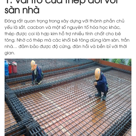
sàn nhà
Đóng rất quan trọng trong xây dựng với thành phần chủ
yếu là sắt, cacbon và một số nguyên tố hóa học khác,
thép được coi là hợp kim hỗ trợ nhiều tính chất cho bê
tông. Nhờ có thép mà các khối bê tông dùng làm sàn, trần
nhà… đảm bảo được độ cứng, đàn hồi và bền bỉ với thời
gian.