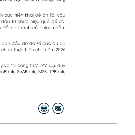
 cực triển khai đề án Tái cấu
n đầu tư chưa hiệu quả để cải
n đổi nợ thành cổ phiếu nhằm
h ban đầu do đa số các dự án
ưng chưa thực hiện cho năm 2026
 và thi công (BIM, PMS...), duy
inBank, SeABank, MSB, TPBank,