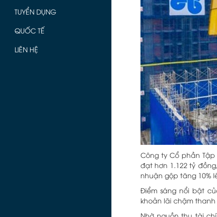
TUYỂN DỤNG
QUỐC TẾ
LIÊN HỆ
Công ty Cổ phần Tập 
đạt hơn 1.122 tỷ đồng,
nhuận gộp tăng 10% lên
Điểm sáng nổi bật củ
khoản lãi chậm thanh
Nhờ nguồn thu tài chí