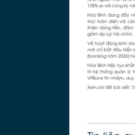
138% so với cùng kỳ n
Hòa Bình đang đẩy nh
trúc toàn diện với c
thiện dòng tiền, đà
giảm áp lực tài chính.
Về hoạt động kinh do
mới chỉ bắt đầu triển 
(backlog năm 2026) hiệ
Hòa Bình tiếp tục khẳ
trì hệ thống quản lý
VPBank tín nhiệm, duy
Xem chi tiết bài viết:
T