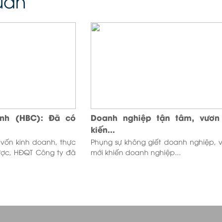
quan
nh (HBC): Đã có
Doanh nghiệp tận tâm, vươn
kiến...
vốn kinh doanh, thực
Phụng sự không giết doanh nghiệp, 
lược, HĐQT Công ty đã
mới khiến doanh nghiệp...