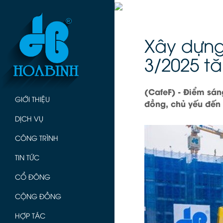
Xây dựng
3/2025 t
(CafeF) - Điểm sán
GIỚI THIỆU
đồng, chủ yếu đến 
DỊCH VỤ
CÔNG TRÌNH
TIN TỨC
CỔ ĐÔNG
CỘNG ĐỒNG
HỢP TÁC