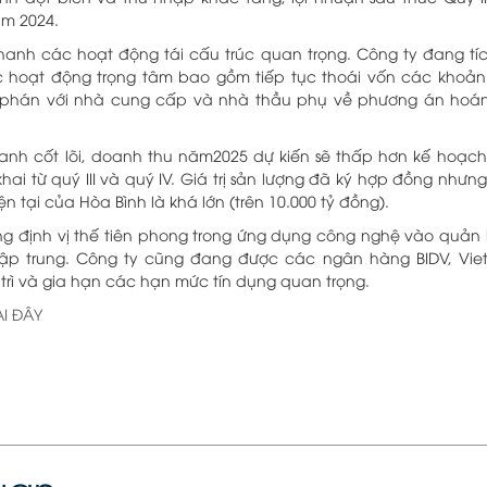
ăm 2024.
anh các hoạt động tái cấu trúc quan trọng. Công ty đang tích
ác hoạt động trọng tâm bao gồm tiếp tục thoái vốn các khoả
m phán với nhà cung cấp và nhà thầu phụ về phương án hoá
anh cốt lõi, doanh thu năm2025 dự kiến sẽ thấp hơn kế hoạc
khai từ quý III và quý IV. Giá trị sản lượng đã ký hợp đồng nh
n tại của Hòa Bình là khá lớn (trên 10.000 tỷ đồng).
ng định vị thế tiên phong trong ứng dụng công nghệ vào quản lý
 tập trung. Công ty cũng đang được các ngân hàng BIDV, Viet
 trì và gia hạn các hạn mức tín dụng quan trọng.
ẠI ĐÂY