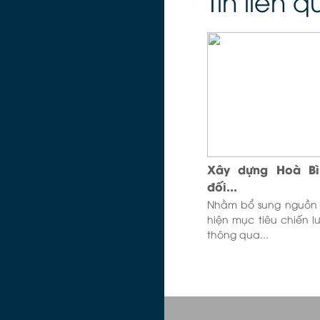
Tin liên 
Xây dựng Hoà Bì
đối...
Nhằm bổ sung nguồn 
hiện mục tiêu chiến 
thông qua...