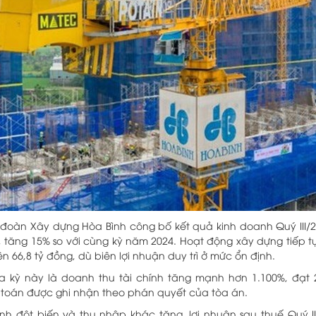
đoàn Xây dựng Hòa Bình công bố kết quả kinh doanh Quý III/
 tăng 15% so với cùng kỳ năm 2024. Hoạt động xây dựng tiếp tục
 66,8 tỷ đồng, dù biên lợi nhuận duy trì ở mức ổn định.
a kỳ này là doanh thu tài chính tăng mạnh hơn 1.100%, đạt 
 toán được ghi nhận theo phán quyết của tòa án.
nh đột biến và thu nhập khác tăng, lợi nhuận sau thuế Quý II