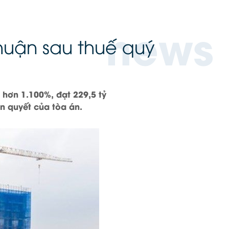
news
huận sau thuế quý
 hơn 1.100%, đạt 229,5 tỷ
n quyết của tòa án.