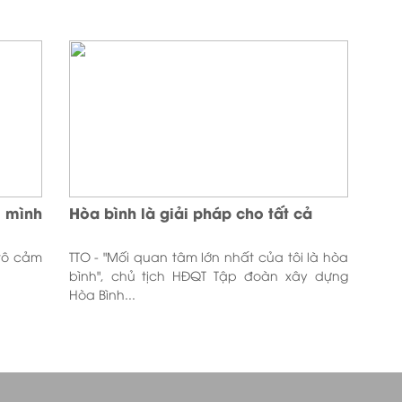
 mình
Hòa bình là giải pháp cho tất cả
vô cảm
TTO - "Mối quan tâm lớn nhất của tôi là hòa
bình", chủ tịch HĐQT Tập đoàn xây dựng
Hòa Bình...