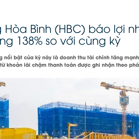
 Hòa Bình (HBC) báo lợi n
ăng 138% so với cùng kỳ
g nổi bật của kỳ này là doanh thu tài chính tăng mạnh
từ khoản lãi chậm thanh toán được ghi nhận theo phá