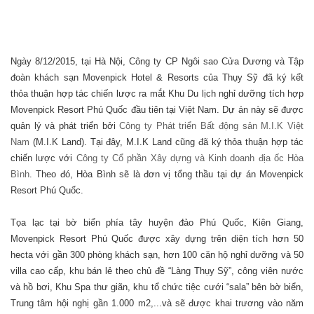
Ngày 8/12/2015, tại Hà Nội, Công ty CP Ngôi sao Cửa Dương và Tập
đoàn khách sạn Movenpick Hotel & Resorts của Thụy Sỹ đã ký kết
thỏa thuận hợp tác chiến lược ra mắt Khu Du lịch nghỉ dưỡng tích hợp
Movenpick Resort Phú Quốc đầu tiên tại Việt Nam. Dự án này sẽ được
quản lý và phát triển bởi
Công ty Phát triển Bất động sản M.I.K Việt
Nam
(M.I.K Land). Tại đây, M.I.K Land cũng đã ký thỏa thuận hợp tác
chiến lược với
Công ty Cổ phần Xây dựng và Kinh doanh địa ốc Hòa
Bình
. Theo đó, Hòa Bình sẽ là đơn vị tổng thầu tại dự án Movenpick
Resort Phú Quốc.
Tọa lạc tại bờ biển phía tây huyện đảo Phú Quốc, Kiên Giang,
Movenpick Resort Phú Quốc được xây dựng trên diện tích hơn 50
hecta với gần 300 phòng khách sạn, hơn 100 căn hộ nghỉ dưỡng và 50
villa cao cấp, khu bán lẻ theo chủ đề “Làng Thụy Sỹ”, công viên nước
và hồ bơi, Khu Spa thư giãn, khu tổ chức tiệc cưới “sala” bên bờ biển,
Trung tâm hội nghị gần 1.000 m2,...và sẽ được khai trương vào năm