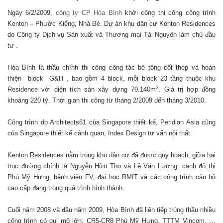
Ngày 6/2/2009,
công ty CP Hòa Bình
khởi công thi công công trình
Kenton – Phước Kiểng, Nhà Bè. Dự án khu dân cư Kenton Residences
do Công ty Dịch vụ Sản xuất và Thương
mại Tài Nguyên làm chủ đầu
tư .
Hòa Bình là thầu chính thi công công tác bê tông cốt thép và hoàn
thiện block G&H , bao gồm 4 block, mỗi block 23 tầng thuộc khu
2
Residence với diện tích sàn xây dựng 79.140m
. Giá trị hợp đồng
khoảng 220 tỷ. Thời gian thi công từ tháng 2/2009 đến tháng 3/2010.
Công trình do Architects61 của Singapore thiết kế, Peridian Asia cũng
của Singapore thiết kế cảnh quan, Index Design tư vấn nội thất.
Kenton Residences nằm trong khu dân cư đã được quy hoạch, giữa hai
trục đường chính là Nguyễn Hữu Thọ và Lê Văn Lương, cạnh đô thị
Phú Mỹ Hưng, bệnh viện FV, đại học RMIT và các công trình căn hộ
cao cấp đang trong quá trình hình thành.
Cuối năm 2008 và đầu năm 2009, Hòa Bình đã liên tiếp trúng thầu nhiều
công trình có qui mô lớn: CR5-CR8 Phú Mỹ Hưng, TTTM Vincom, …