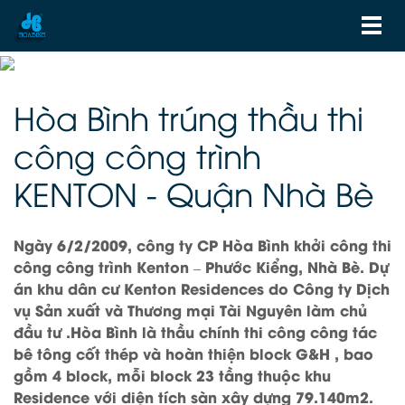
Hòa Bình trúng thầu thi
công công trình
KENTON - Quận Nhà Bè
Ngày 6/2/2009, công ty CP Hòa Bình khởi công thi
công công trình Kenton – Phước Kiểng, Nhà Bè. Dự
án khu dân cư Kenton Residences do Công ty Dịch
vụ Sản xuất và Thương mại Tài Nguyên làm chủ
đầu tư .Hòa Bình là thầu chính thi công công tác
bê tông cốt thép và hoàn thiện block G&H , bao
gồm 4 block, mỗi block 23 tầng thuộc khu
Residence với diện tích sàn xây dựng 79.140m2.