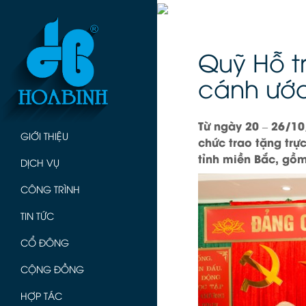
Quỹ Hỗ t
cánh ước
Từ ngày 20 – 26/1
GIỚI THIỆU
chức trao tặng trự
tỉnh miền Bắc, gồm
DỊCH VỤ
CÔNG TRÌNH
TIN TỨC
CỔ ĐÔNG
CỘNG ĐỒNG
HỢP TÁC