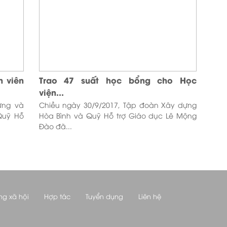
h viên
Trao 47 suất học bổng cho Học
viện...
ựng và
Chiều ngày 30/9/2017, Tập đoàn Xây dựng
Quỹ Hỗ
Hòa Bình và Quỹ Hỗ trợ Giáo dục Lê Mộng
Đào đã...
ng xã hội
Hợp tác
Tuyển dụng
Liên hệ