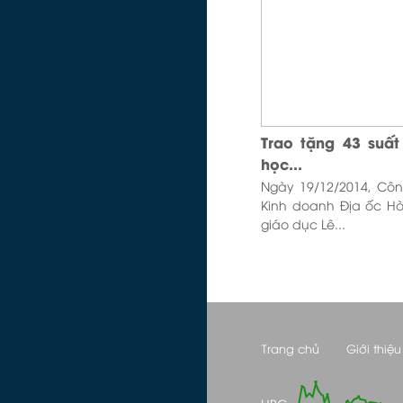
Trao tặng 43 suấ
học...
Ngày 19/12/2014, Cô
Kinh doanh Địa ốc Hò
giáo dục Lê...
Trang chủ
Giới thiệu