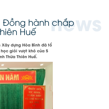
news
: Đồng hành chắp
hiên Huế
n Xây dựng Hòa Bình đã tổ
 học giỏi vượt khó của 5
ỉnh Thừa Thiên Huế.