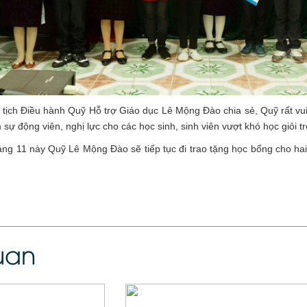
tịch Điều hành Quỹ Hỗ trợ Giáo dục Lê Mộng Đào chia sẻ, Quỹ rất v
 sự động viên, nghị lực cho các học sinh, sinh viên vượt khó học giỏi t
áng 11 này Quỹ Lê Mộng Đào sẽ tiếp tục đi trao tặng học bổng cho ha
quan