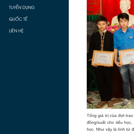
TUYỂN DỤNG
QUỐC TẾ
LIÊN HỆ
Tổng giá trị của đợt tra
đồng/suất cho tiểu học,
học. Như vậy là tính từ