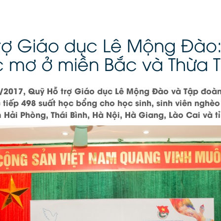
rợ Giáo dục Lê Mộng Đào
 mơ ở miền Bắc và Thừa T
0/2017, Quỹ Hỗ trợ Giáo dục Lê Mộng Đào và Tập đoà
c tiếp 498 suất học bổng cho học sinh, sinh viên nghèo
 Hải Phòng, Thái Bình, Hà Nội, Hà Giang, Lào Cai và t