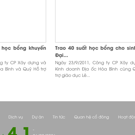
t học bổng khuyến
Trao 40 suất học bổng cho sin
Đại...
ng ty CP Xây dựng và
Ngày 23/9/2011, Công ty CP Xây d
a Bình và Quỹ Hỗ trợ
Kinh doanh Địa ốc Hòa Bình cùng 
trợ giáo dục Lê...
Dịch vụ
Dự án
Tin tức
Quan hệ cổ đông
Hoạt độ
4.1
-