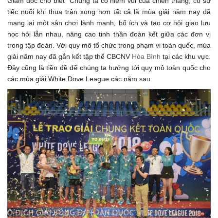
Giám đốc cho biết "Chúng ta có niềm vui của chiến thắng, có sự
tiếc nuối khi thua trận xong hơn tất cả là mùa giải năm nay đã
mang lại một sân chơi lành mạnh, bổ ích và tạo cơ hội giao lưu
học hỏi lẫn nhau, nâng cao tinh thần đoàn kết giữa các đơn vị
trong tập đoàn. Với quy mô tổ chức trong phạm vi toàn quốc, mùa
giải năm nay đã gắn kết tập thể CBCNV
Hòa Bình
tại các khu vực.
Đây cũng là tiền đề để chúng ta hướng tới quy mô toàn quốc cho
các mùa giải White Dove League các năm sau.