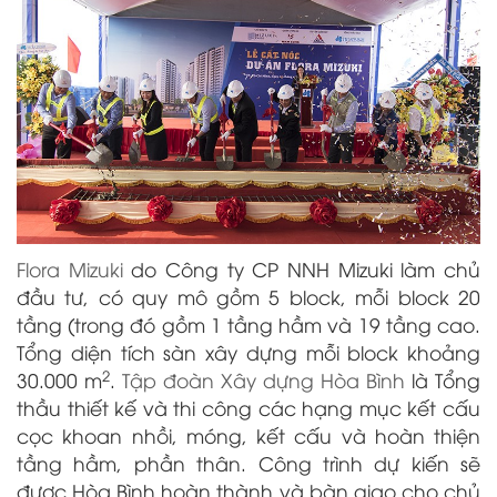
Flora Mizuki
do Công ty CP NNH Mizuki làm chủ
đầu tư, có quy mô gồm 5 block, mỗi block 20
tầng (trong đó gồm 1 tầng hầm và 19 tầng cao.
Tổng diện tích sàn xây dựng mỗi block khoảng
2
30.000 m
.
Tập đoàn Xây dựng Hòa Bình
là Tổng
thầu thiết kế và thi công các hạng mục kết cấu
cọc khoan nhồi, móng, kết cấu và hoàn thiện
tầng hầm, phần thân. Công trình dự kiến sẽ
được Hòa Bình hoàn thành và bàn giao cho chủ