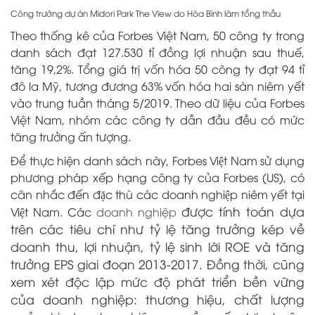
Công trường dự án Midori Park The View do Hòa Bình làm tổng thầu
Theo thống kê của Forbes Việt Nam, 50 công ty trong
danh sách đạt 127.530 tỉ đồng lợi nhuận sau thuế,
tăng 19,2%. Tổng giá trị vốn hóa 50 công ty đạt 94 tỉ
đô la Mỹ, tương đương 63% vốn hóa hai sàn niêm yết
vào trung tuần tháng 5/2019. Theo dữ liệu của Forbes
Việt Nam, nhóm các công ty dẫn đầu đều có mức
tăng trưởng ấn tượng.
Để thực hiện danh sách này, Forbes Việt Nam sử dụng
phương pháp xếp hạng công ty của Forbes (US), có
cân nhắc đến đặc thù các doanh nghiệp niêm yết tại
được tính toán dựa
Việt Nam. Các
doanh nghiệp
trên các tiêu chí như tỷ lệ tăng trưởng kép về
doanh thu, lợi nhuận, tỷ lệ sinh lời ROE và tăng
trưởng EPS giai đoạn 2013-2017. Đồng thời, cũng
xem xét độc lập mức độ phát triển bền vững
của doanh nghiệp: thương hiệu, chất lượng