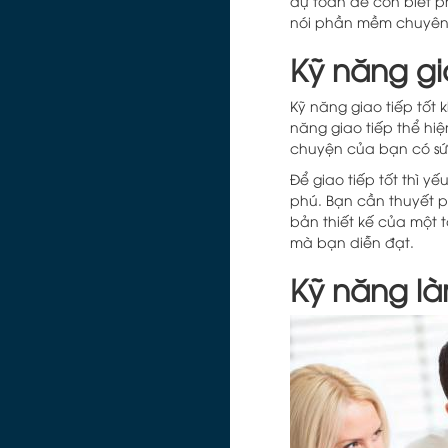
dự toán để còn biết p
nói phần mềm chuyên 
Kỹ năng gi
Kỹ năng giao tiếp tốt 
năng giao tiếp thể hiệ
chuyện của bạn có sứ
Để giao tiếp tốt thì y
phú. Bạn cần thuyết p
bản thiết kế của một 
mà bạn diễn đạt.
Kỹ năng l