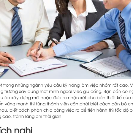
t trong những ngành yêu cầu kỹ năng làm việc nhóm rất cao. 
ng trường xây dựng một mình ngoài việc giữ cổng. Bạn cần có n
 án xây dựng mới hoặc đưa ra nhận xét cho bản thiết kế của m
iển vững mạnh thì từng thành viên cần phải biết cách gắn bó ch
hau, biết cách phân chia công việc ra để tiến hành thì tốc độ
cao, tránh lãng phí thời gian.
ích nghi