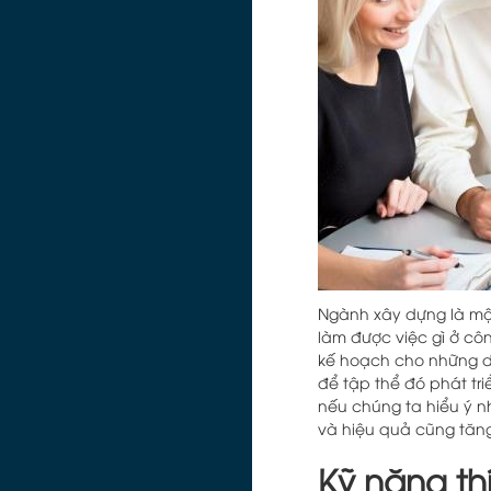
Ngành xây dựng là mộ
làm được việc gì ở cô
kế hoạch cho những dự
để tập thể đó phát tr
nếu chúng ta hiểu ý n
và hiệu quả cũng tăng 
Kỹ năng th