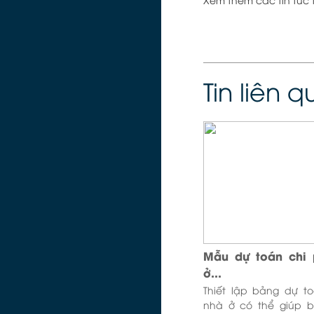
Tin liên 
Mẫu dự toán chi 
ở...
Thiết lập bảng dự t
nhà ở có thể giúp b