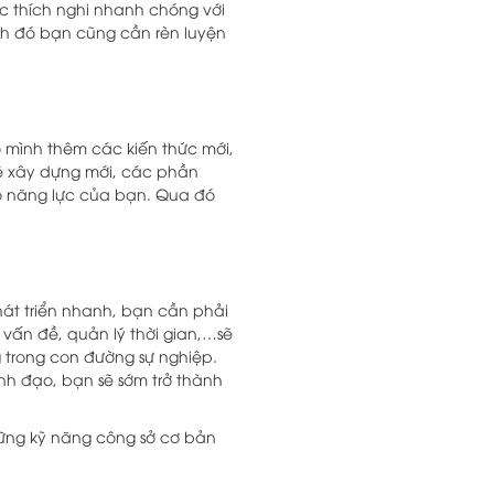
c thích nghi nhanh chóng với
ạnh đó bạn cũng cần rèn luyện
 mình thêm các kiến thức mới,
hệ xây dựng mới, các phần
o năng lực của bạn. Qua đó
át triển nhanh, bạn cần phải
 vấn đề, quản lý thời gian,…sẽ
g trong con đường sự nghiệp.
nh đạo, bạn sẽ sớm trở thành
hững kỹ năng công sở cơ bản