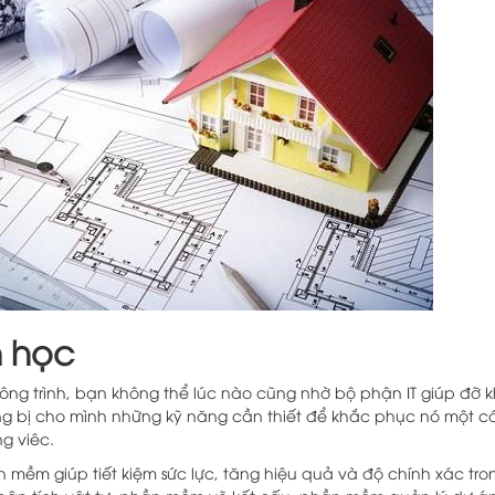
n học
ng trình, bạn không thể lúc nào cũng nhờ bộ phận IT giúp đỡ kh
ng bị cho mình những kỹ năng cần thiết để khắc phục nó một 
ng viêc.
 mềm giúp tiết kiệm sức lực, tăng hiệu quả và độ chính xác t