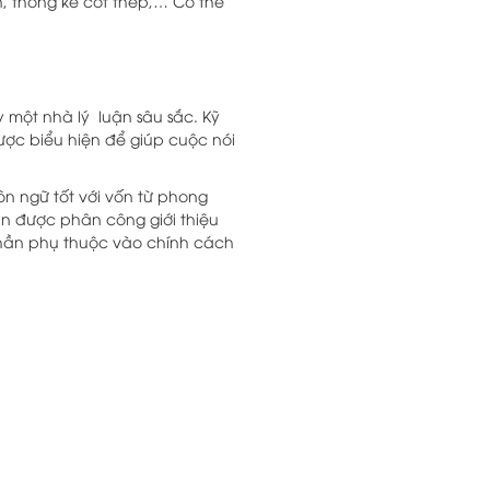
, thống kê cốt thép,… Có thể
y một nhà lý luận sâu sắc. Kỹ
được biểu hiện để giúp cuộc nói
gôn ngữ tốt với vốn từ phong
ạn được phân công giới thiệu
phần phụ thuộc vào chính cách