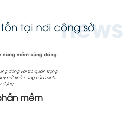
news
ồn tại nơi công sở
 kỹ năng mềm cũng đóng
ũng đóng vai trò quan trọng
huy hết khả năng của mình.
y dựng.
c phần mềm