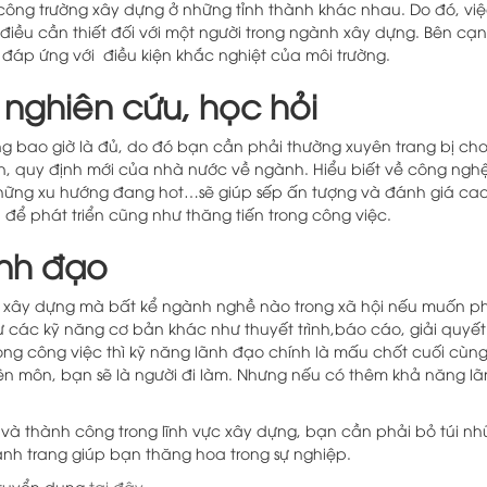
công trường xây dựng ở những tỉnh thành khác nhau. Do đó, việ
à điều cần thiết đối với một người trong ngành xây dựng. Bên c
 đáp ứng với điều kiện khắc nghiệt của môi trường.
 nghiên cứu, học hỏi
g bao giờ là đủ, do đó bạn cần phải thường xuyên trang bị cho
n, quy định mới của nhà nước về ngành. Hiểu biết về công ng
ững xu hướng đang hot…sẽ giúp sếp ấn tượng và đánh giá ca
 để phát triển cũng như thăng tiến trong công việc.
ãnh đạo
h xây dựng mà bất kể ngành nghề nào trong xã hội nếu muốn ph
ư các kỹ năng cơ bản khác như thuyết trình,báo cáo, giải quyết
rong công việc thì kỹ năng lãnh đạo chính là mấu chốt cuối cùn
ên môn, bạn sẽ là người đi làm. Nhưng nếu có thêm khả năng lã
 và thành công trong lĩnh vực xây dựng, bạn cần phải bỏ túi n
ành trang giúp bạn thăng hoa trong sự nghiệp.
 tuyển dụng
tại đây