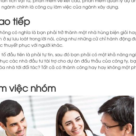
hân tích vật tư, phần mềm vẽ kết cấu, phần mềm quản lý dự án
ngành chính là công cụ làm việc của ngành xây dựng.
ao tiếp
không có nghĩa là bạn phải trở thành một nhà hùng biện giỏi ha
n ở sự lưu loát trong lời nói, cũng như những cử chỉ hành động 
c thuyết phục với người khác.
ếu tố đầu tiên là phải tự tin, sau đó bạn phải có một khả năng n
hục các nhà đầu tư tài trợ cho dự án đấu thầu của công ty, b
tòa nhà tới đối tác? Tất cả có thành công hay hay không một 
àm việc nhóm