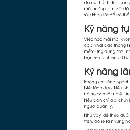
đã có thể đi đến các 
môi trường làm việc l
sức khỏe tốt để có thể
Kỹ năng tự
Việc học mãi mãi khôn
cập nhật các thông ti
mềm ứng dụng mới, nh
bạn sẽ có nhiều cơ hội
Kỹ năng l
Không chỉ riêng ngàn
biết lãnh đạo. Nếu nh
hỗ trợ bạn rất nhiều t
Nếu bạn chỉ giỏi chuy
người quản lý.
Như vậy, để theo đuổi
trên, đó sẽ là những h
Xem thêm các tin tức