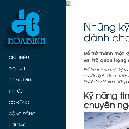
Những kỹ
dành ch
Để trở thành một 
GIỚI THIỆU
vai trò quan trọng
DỊCH VỤ
Để trở thành một kỹ s
quyết định lên sự thà
CÔNG TRÌNH
Dưới đây là tip những
TIN TỨC
Kỹ năng ti
chuyên n
CỔ ĐÔNG
CỘNG ĐỒNG
HỢP TÁC