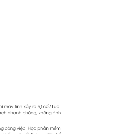
i máy tính xảy ra sự cố? Lúc
cách nhanh chóng, không ảnh
rong công việc. Học phần mềm