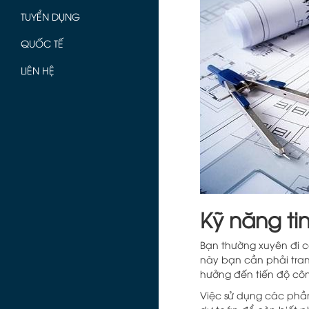
TUYỂN DỤNG
QUỐC TẾ
LIÊN HỆ
Kỹ năng ti
Bạn thường xuyên đi cô
này bạn cần phải tra
hưởng đến tiến độ cô
Việc sử dụng các phần