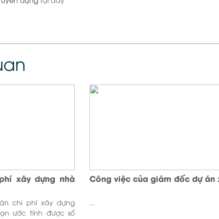
quan
phí xây dựng nhà
Công việc của giám đốc dự án x
oán chi phí xây dựng
...
ạn ước tính được số