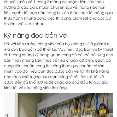
chuyên môn về 1 trong 2 mảng cơ hoặc điện, tùy theo
hướng đi của bạn, muốn chuyên sâu về mảng nào hơn.
Bên cạnh đó, bạn cần trang bị kiến thức thực tế thông qua
thực hành những công việc thi công, giám sát cho các dự
án lớn nhỏ khác nhau.
Kỹ năng đọc bản vẽ
Đối với Kỹ sư m&e, công việc của họ không chỉ là giám sát,
mà còn bao gồm cả thiết kế. Vậy nên, đọc bản vẽ kỹ thuật
là 1 trong những kỹ năng quan trọng để có thể bổ sung cho
bản thân những kiến thức về tiêu chuẩn cơ điện, cách áp
dụng tiêu chuẩn trong thi công theo quy chuẩn có sẵn.
Thêm vào đó, nếu bạn đọc được bản vẽ tốt thì khả năng
bóc tách khối lượng của bạn cũng sẽ tốt. Bạn sẽ liệt kê
được đầy đủ khối lượng để chào giá chủ đầu tư hay giải
trình tốt về các công việc thi công.