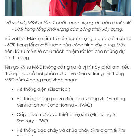
Về vai trò, M&E chiếm 1 phần quan trọng, dự báo ở mức 40
- 60% trong tổng khối lượng của công trình xây dựng.
Về vai trò, M&E chiếm 1 phần quan trọng, dự báo ở mức 40
- 60% trong tổng khối lượng của công trình xây dựng. Vậy
nên, kỹ sư m&e sẽ chịu trách nhiệm rất lớn cho những dự
án thi công.
Tên gọi Kỹ sư M&E không có nghĩa là vị trí này phải am hiểu,
thông thạo cả hai phần cơ khí và điện vì trong hệ thống
M&E gồm 4 hạng mục khác nhau:
Hệ thống điện (Electrical)
Hệ thống thông gió và điều hòa không khí (Heating
Ventilation Air Conditioning – HVAC)
Cấp thoát nước và thiết bị vệ sinh (Plumbing &
Sanitary – P&S)
Hệ thống báo cháy và chữa cháy (Fire alarm & Fire