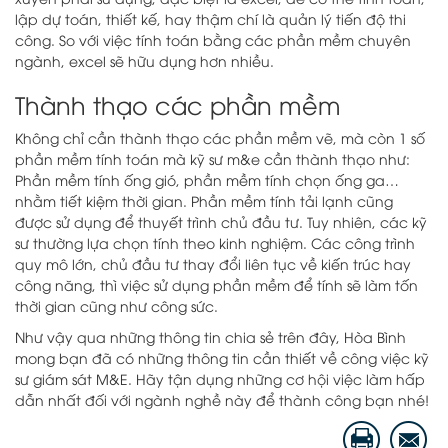
lập dự toán, thiết kế, hay thậm chí là quản lý tiến độ thi
công. So với việc tính toán bằng các phần mềm chuyên
ngành, excel sẽ hữu dụng hơn nhiều.
Thành thạo các phần mềm
Không chỉ cần thành thạo các phần mềm vẽ, mà còn 1 số
phần mềm tính toán mà kỹ sư m&e cần thành thạo như:
Phần mềm tính ống gió, phần mềm tính chọn ống ga…
nhằm tiết kiệm thời gian. Phần mềm tính tải lạnh cũng
được sử dụng để thuyết trình chủ đầu tư. Tuy nhiên, các kỹ
sư thường lựa chọn tính theo kinh nghiệm. Các công trình
quy mô lớn, chủ đầu tư thay đổi liên tục về kiến trúc hay
công năng, thì việc sử dụng phần mềm để tính sẽ làm tốn
thời gian cũng như công sức.
Như vậy qua những thông tin chia sẻ trên đây, Hòa Bình
mong bạn đã có những thông tin cần thiết về công việc kỹ
sư giám sát M&E. Hãy tận dụng những cơ hội việc làm hấp
dẫn nhất đối với ngành nghề này để thành công bạn nhé!