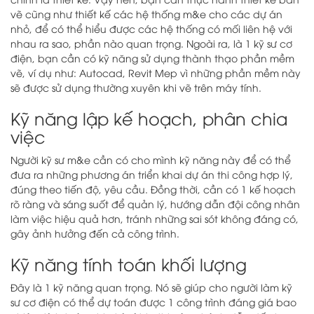
vẽ cũng như thiết kế các hệ thống m&e cho các dự án
nhỏ, để có thể hiểu được các hệ thống có mối liên hệ với
nhau ra sao, phần nào quan trọng. Ngoài ra, là 1 kỹ sư cơ
điện, bạn cần có kỹ năng sử dụng thành thạo phần mềm
vẽ, ví dụ như: Autocad, Revit Mep vì những phần mềm này
sẽ được sử dụng thường xuyên khi vẽ trên máy tính.
Kỹ năng lập kế hoạch, phân chia
việc
Người kỹ sư m&e cần có cho mình kỹ năng này để có thể
đưa ra những phương án triển khai dự án thi công hợp lý,
đúng theo tiến độ, yêu cầu. Đồng thời, cần có 1 kế hoạch
rõ ràng và sáng suốt để quản lý, hướng dẫn đội công nhân
làm việc hiệu quả hơn, tránh những sai sót không đáng có,
gây ảnh hưởng đến cả công trình.
Kỹ năng tính toán khối lượng
Đây là 1 kỹ năng quan trọng. Nó sẽ giúp cho người làm kỹ
sư cơ điện có thể dự toán được 1 công trình đáng giá bao