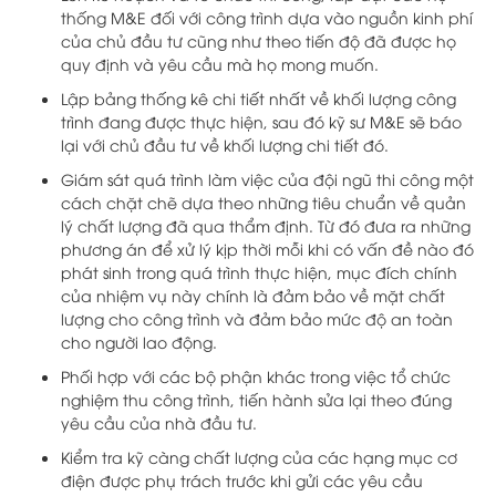
thống M&E đối với công trình dựa vào nguồn kinh phí
của chủ đầu tư cũng như theo tiến độ đã được họ
quy định và yêu cầu mà họ mong muốn.
Lập bảng thống kê chi tiết nhất về khối lượng công
trình đang được thực hiện, sau đó kỹ sư M&E sẽ báo
lại với chủ đầu tư về khối lượng chi tiết đó.
Giám sát quá trình làm việc của đội ngũ thi công một
cách chặt chẽ dựa theo những tiêu chuẩn về quản
lý chất lượng đã qua thẩm định. Từ đó đưa ra những
phương án để xử lý kịp thời mỗi khi có vấn đề nào đó
phát sinh trong quá trình thực hiện, mục đích chính
của nhiệm vụ này chính là đảm bảo về mặt chất
lượng cho công trình và đảm bảo mức độ an toàn
cho người lao động.
Phối hợp với các bộ phận khác trong việc tổ chức
nghiệm thu công trình, tiến hành sửa lại theo đúng
yêu cầu của nhà đầu tư.
Kiểm tra kỹ càng chất lượng của các hạng mục cơ
điện được phụ trách trước khi gửi các yêu cầu