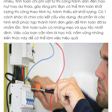
nhiêu, tính toán chi phí vật tư thi công tránh dẫn đến hao
hụt hay dư thừa, gây lãng phí. Bạn có thể tính toán khối
lượng thi công theo trình tự, tránh thiếu sót khối lượng. Có 1
cách khác là chia các kết cấu xây dựng, đa phần là các
hình khối phức tạp thành hình đơn giản để tính toán đỡ bị
nhầm lẫn. Tính toán luôn có những mẹo và quy tắc nhất
định. Việc của bạn cần làm là học hỏi, nắm vững những
kiến thức này để có thể làm việc hiệu quả.