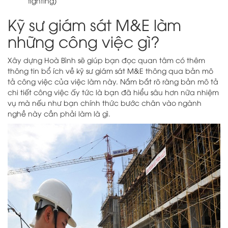
fighting)
Kỹ sư giám sát M&E làm
những công việc gì?
Xây dựng Hoà Bình sẽ giúp bạn đọc quan tâm có thêm
thông tin bổ ích về kỹ sư giám sát M&E thông qua bản mô
tả công việc của việc làm này. Nắm bắt rõ ràng bản mô tả
chi tiết công việc ấy tức là bạn đã hiểu sâu hơn nữa nhiệm
vụ mà nếu như bạn chính thức bước chân vào ngành
nghề này cần phải làm là gì.