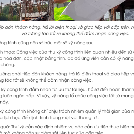
ếp đón khách hàng, trả lời điện thoại và giao tiếp với cấp trên,
và tương tác tốt sẽ không thể đảm nhận công việc.
ông trình cũng nên sở hữu một số kỹ năng sau.
 thạo: Công việc của thư ký công trình liên quan nhiều đến sử d
p hóa đơn, cập nhật bảng tính, do đó ứng viên cần có kỹ năng
 chóng.
thường phải tiếp đón khách hàng, trả lời điện thoại và giao tiếp 
ng tác tốt sẽ không thể đảm nhận công việc.
ký công trình đảm nhận từ lưu trữ tài liệu, hồ sơ đến hoàn thàn
luôn ngăn nắp. Vì vậy, kỹ năng tổ chức công việc tốt sẽ mang 
 này.
 ký công trình không chỉ chịu trách nhiệm quản lý thời gian của
ra lịch họp đến lịch trình trong một vài tháng tới.
u quả: Thư ký cần xác định nhiệm vụ nào cần ưu tiên thực hiện t
ả mà không cần sự giám sát liên tục của cấp trên.