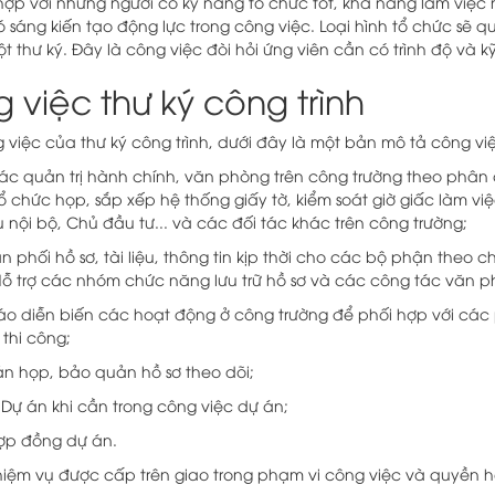
 hợp với những người có kỹ năng tổ chức tốt, khả năng làm việc
có sáng kiến tạo động lực trong công việc. Loại hình tổ chức sẽ q
t thư ký. Đây là công việc đòi hỏi ứng viên cần có trình độ và 
 việc thư ký công trình
 việc của thư ký công trình, dưới đây là một bản mô tả công việ
tác quản trị hành chính, văn phòng trên công trường theo phâ
tổ chức họp, sắp xếp hệ thống giấy tờ, kiểm soát giờ giấc làm v
u nội bộ, Chủ đầu tư... và các đối tác khác trên công trường;
 phối hồ sơ, tài liệu, thông tin kịp thời cho các bộ phận theo 
 Hỗ trợ các nhóm chức năng lưu trữ hồ sơ và các công tác văn 
o diễn biến các hoạt động ở công trường để phối hợp với các 
thi công;
ản họp, bảo quản hồ sơ theo dõi;
Dự án khi cần trong công việc dự án;
Hợp đồng dự án.
hiệm vụ được cấp trên giao trong phạm vi công việc và quyền 