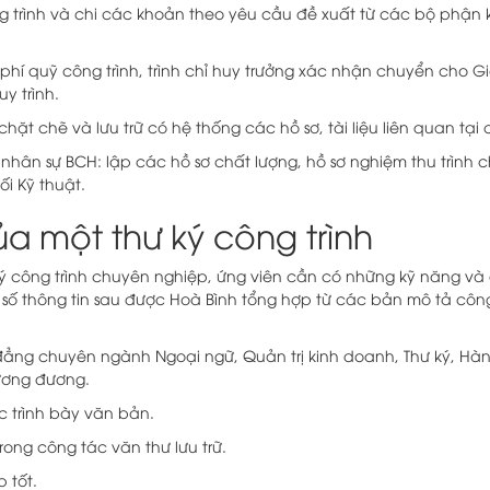
g trình và chi các khoản theo yêu cầu đề xuất từ các bộ phận 
hi phí quỹ công trình, trình chỉ huy trưởng xác nhận chuyển cho
y trình.
hặt chẽ và lưu trữ có hệ thống các hồ sơ, tài liệu liên quan tại
nhân sự BCH: lập các hồ sơ chất lượng, hồ sơ nghiệm thu trình c
ối Kỹ thuật.
a một thư ký công trình
ký công trình chuyên nghiệp, ứng viên cần có những kỹ năng v
số thông tin sau được Hoà Bình tổng hợp từ các bản mô tả công v
đẳng chuyên ngành Ngoại ngữ, Quản trị kinh doanh, Thư ký, 
ương đương.
ức trình bày văn bản.
rong công tác văn thư lưu trữ.
 tốt.