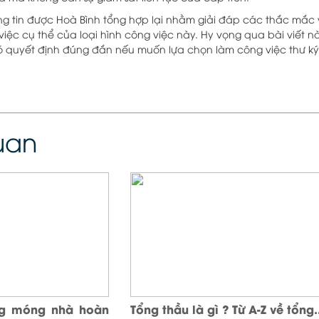
ng tin được Hoà Bình tổng hợp lại nhằm giải đáp các thắc mắc v
iệc cụ thể của loại hình công việc này. Hy vọng qua bài viết n
có quyết định đúng đắn nếu muốn lựa chọn làm công việc thư ký 
quan
ng móng nhà hoàn
Tổng thầu là gì ? Từ A-Z về tổng.