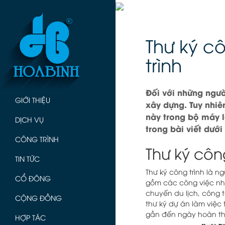
Thư ký cô
trình
Đối với những người
GIỚI THIỆU
xây dựng. Tuy nhiê
này trong bộ máy l
DỊCH VỤ
trong bài viết dưới
CÔNG TRÌNH
Thư ký công
TIN TỨC
Thư ký công trình là 
CỔ ĐÔNG
gồm các công việc như
chuyến du lịch, công 
CỘNG ĐỒNG
thư ký dự án làm việc 
gần đến ngày hoàn t
HỢP TÁC