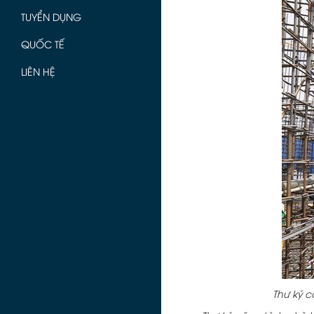
TUYỂN DỤNG
QUỐC TẾ
LIÊN HỆ
Thư ký c