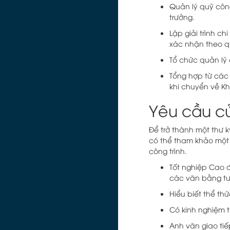
Quản lý quỹ côn
trưởng.
Lập giải trình c
xác nhận theo qu
Tổ chức quản lý c
Tổng hợp từ các 
khi chuyển về Kh
Yêu cầu củ
Để trở thành một thư 
có thể tham khảo một 
công trình.
Tốt nghiệp Cao 
các văn bằng t
Hiểu biết thể th
Có kinh nghiệm t
Anh văn giao tiếp