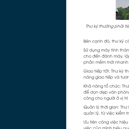
Thư ký thường phải ti
Bên cạnh đó, thư ký c
Sử dụng máy tính thành
cho đến đánh máy, lậ
phần mềm mới nhanh
Giao tiếp tốt: Thư ký 
năng giao tiếp và tươ
Khả năng tổ chức: Thư 
để dọn dẹp văn phòng 
công cho người ở vị trí
Quản lý thời gian: Thư
quản lý, từ việc kiểm t
Ưu tiên công việc hiệ
việc của mình hiệu qu