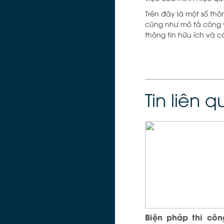
Trên đây là một số thô
cũng như mô tả công v
thông tin hữu ích và 
Tin liên 
Biện pháp thi cô