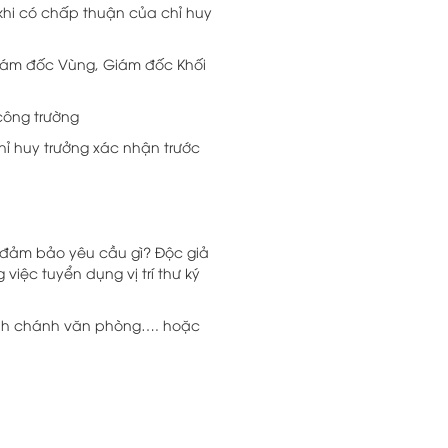
khi có chấp thuận của chỉ huy
 Giám đốc Vùng, Giám đốc Khối
 công trường
hỉ huy trưởng xác nhận trước
à đảm bảo yêu cầu gì? Độc giả
iệc tuyển dụng vị trí thư ký
Hành chánh văn phòng…. hoặc