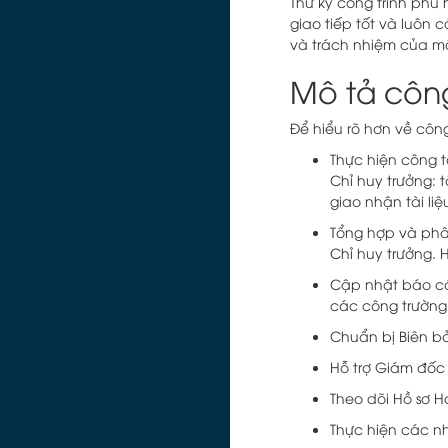
Thư ký công trình phù
giao tiếp tốt và luôn 
và trách nhiệm của mộ
Mô tả công
Để hiểu rõ hơn về công
Thực hiện công 
Chỉ huy trưởng: 
giao nhận tài liệ
Tổng hợp và phân
Chỉ huy trưởng.
Cập nhật báo cá
các công trường 
Chuẩn bị Biên b
Hỗ trợ Giám đốc 
Theo dõi Hồ sơ 
Thực hiện các n