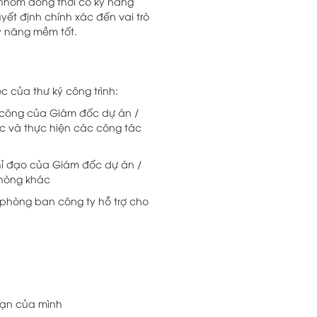
 nhóm đồng thời có kỹ năng
uyết định chính xác đến vai trò
kỹ năng mềm tốt.
c của thư ký công trình:
n công của Giám đốc dự án /
iệc và thực hiện các công tác
chỉ đạo của Giám đốc dự án /
phòng khác
phòng ban công ty hỗ trợ cho
hạn của mình