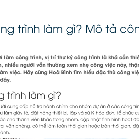
ng trình làm gì? Mô tả cô
 làm công trình, vị trí thư ký công trình là khá cần thi
n, nhiều người vẫn thường xem nhẹ công việc này, thậm
àm việc. Hãy cùng Hoà Bình tìm hiểu đặc thù công việc
 đây.
 trình làm gì?
người cung cấp hỗ trợ hành chính cho nhóm dự án ở các công trì
 làm giấy tờ, đặt hàng thiết bị, lập và xử lý hóa đơn, tổ chức
tác cho thành viên khác trong nhóm, cập nhật tình hình hoạt độ
tại văn phòng, có thể làm toàn thời gian hoặc bán thời gian, đặ
hành.