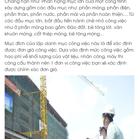
Chẳng hạn như: Phân hạng mục lớn của một công trình
xây dựng gồm các đầu mục như: phần móng, phần điện,
phần thân, phần nước, phần mái và phần hoàn thiện,... Từ
các đầu mục lớn, bắt đầu tiến hành chẻ nhỏ công việc
như ở phần móng bao gồm: Đào đất, bê tông lót, ván
khuôn móng, cốt thép móng, bê tông móng…
Mục đích của lập danh mục công việc này là để xác định
được đơn giá công việc. Dựa vào định mức công việc gồm:
hao phí về khối lượng của vật liệu, nhân công, máy thi
công cấu thành nên 1 đơn vị công việc bạn sẽ xác định
được chính xác đơn giá.