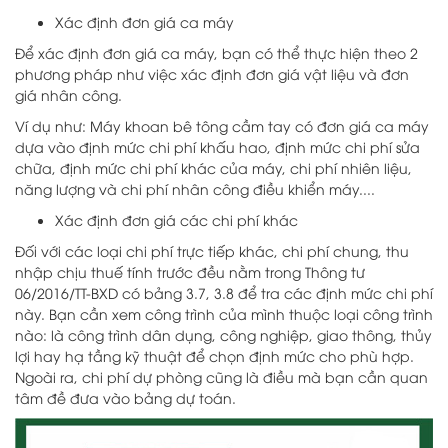
Xác định đơn giá ca máy
Để xác định đơn giá ca máy, bạn có thể thực hiện theo 2
phương pháp như việc xác định đơn giá vật liệu và đơn
giá nhân công.
Ví dụ như: Máy khoan bê tông cầm tay có đơn giá ca máy
dựa vào định mức chi phí khấu hao, định mức chi phí sửa
chữa, định mức chi phí khác của máy, chi phí nhiên liệu,
năng lượng và chi phí nhân công điều khiển máy....
Xác định đơn giá các chi phí khác
Đối với các loại chi phí trực tiếp khác, chi phí chung, thu
nhập chịu thuế tính trước đều nằm trong Thông tư
06/2016/TT-BXD có bảng 3.7, 3.8 để tra các định mức chi phí
này. Bạn cần xem công trình của mình thuộc loại công trình
nào: là công trình dân dụng, công nghiệp, giao thông, thủy
lợi hay hạ tầng kỹ thuật để chọn định mức cho phù hợp.
Ngoài ra, chi phí dự phòng cũng là điều mà bạn cần quan
tâm đề đưa vào bảng dự toán.