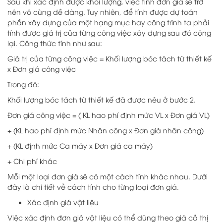
Sau khi xác định được khối lượng, việc tính đơn giá sẽ trở
nên vô cùng dễ dàng. Tuy nhiên, để tính được dự toán
phần xây dựng của một hạng mục hay công trình ta phải
tính được giá trị của từng công việc xây dựng sau đó cộng
lại. Công thức tính như sau:
Giá trị của từng công việc = Khối lượng bóc tách từ thiết kế
x Đơn giá công việc
Trong đó:
Khối lượng bóc tách từ thiết kế đã được nêu ở bước 2.
Đơn giá công việc = ( KL hao phí định mức VL x Đơn giá VL)
+ (KL hao phí định mức Nhân công x Đơn giá nhân công)
+ (KL định mức Ca máy x Đơn giá ca máy)
+ Chi phí khác
Mỗi một loại đơn giá sẽ có một cách tính khác nhau. Dưới
đây là chi tiết về cách tính cho từng loại đơn giá.
Xác định giá vật liệu
Việc xác định đơn giá vật liệu có thể dùng theo giá cả thị