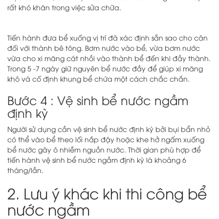
rất khó khăn trong việc sửa chữa.
Tiến hành đưa bể xuống vị trí đã xác định sẵn sao cho cân
đối với thành bê tông. Bơm nước vào bể, vừa bơm nước
vừa cho xi măng cát nhồi vào thành bể đến khi đầy thành.
Trong 5 -7 ngày giữ nguyên bể nước đầy để giúp xi măng
khô và cố định khung bể chứa một cách chắc chắn.
Bước 4 : Vệ sinh bể nước ngầm
định kỳ
Người sử dụng cần vệ sinh bể nước định kỳ bởi bụi bẩn nhỏ
có thể vào bể theo lối nắp đậy hoặc khe hở ngấm xuống
bể nước gây ô nhiễm nguồn nước. Thời gian phù hợp để
tiến hành vệ sinh bể nước ngầm định kỳ là khoảng 6
tháng/lần.
2. Lưu ý khác khi thi công bể
nước ngầm