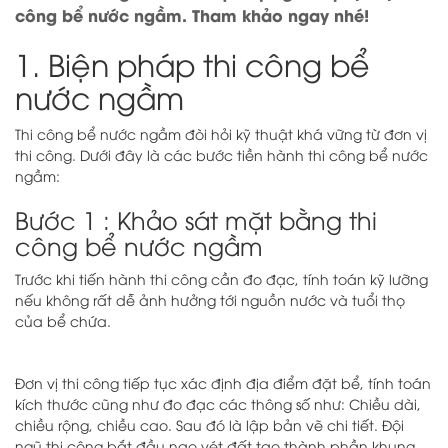
công bể nước ngầm. Tham khảo ngay nhé!
1. Biện pháp thi công bể
nước ngầm
Thi công bể nước ngầm đòi hỏi kỹ thuật khá vững từ đơn vị
thi công. Dưới đây là các bước tiền hành thi công bể nước
ngầm:
Bước 1 : Khảo sát mặt bằng thi
công bể nước ngầm
Trước khi tiến hành thi công cần đo đạc, tính toán kỹ lưỡng
nếu không rất dễ ảnh hưởng tới nguồn nước và tuổi thọ
của bể chứa.
Đơn vị thi công tiếp tục xác định địa điểm đặt bể, tính toán
kích thước cũng như đo đạc các thông số như: Chiều dài,
chiều rộng, chiều cao. Sau đó là lập bản vẽ chi tiết. Đội
ngũ thi công bắt đầu nạo vét đất tạo thành phần khung