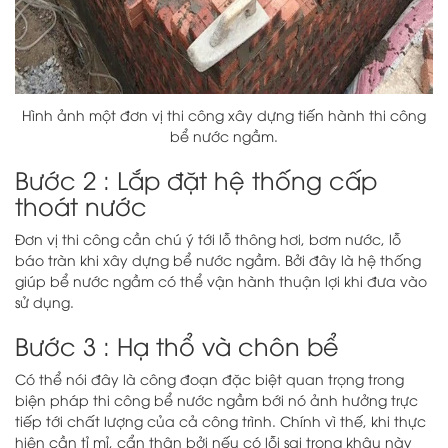
Hình ảnh một đơn vị thi công xây dựng tiến hành thi công
bể nước ngầm.
Bước 2 : Lắp đặt hệ thống cấp
thoát nước
Đơn vị thi công cần chú ý tới lỗ thông hơi, bơm nước, lỗ
báo tràn khi xây dựng bể nước ngầm. Bởi đây là hệ thống
giúp bể nước ngầm có thể vận hành thuận lợi khi đưa vào
sử dụng.
Bước 3 : Hạ thổ và chôn bể
Có thể nói đây là công đoạn đặc biệt quan trọng trong
biện pháp thi công bể nước ngầm bới nó ảnh hưởng trực
tiếp tới chất lượng của cả công trình. Chính vì thế, khi thực
hiện cần tỉ mỉ, cẩn thận bởi nếu có lỗi sai trong khâu này