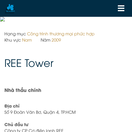
Hạng mục
Công trình thương mại phức hợp
Khu vực
Nam
Năm
2009
REE Tower
Nhà thầu chính
Địa chỉ
Số 9 Đoàn Văn Bơ, Quận 4, TP.HCM
Chủ đầu tư
Công ty CP Cơ điện lạnh REE