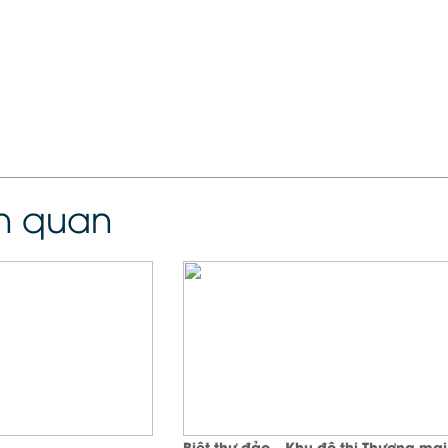
ên quan
Biệt thự đảo – Khu đô thị Thương mạ