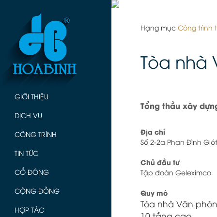
Hạng mục
Công trình
Tòa nhà
GIỚI THIỆU
Tổng thầu xây dựn
DỊCH VỤ
Địa chỉ
CÔNG TRÌNH
Số 2-2a Phan Đình Gió
TIN TỨC
Chủ đầu tư
CỔ ĐÔNG
Tập đoàn Geleximco
CỘNG ĐỒNG
Quy mô
Tòa nhà Văn phòng
HỢP TÁC
10 tầng cao