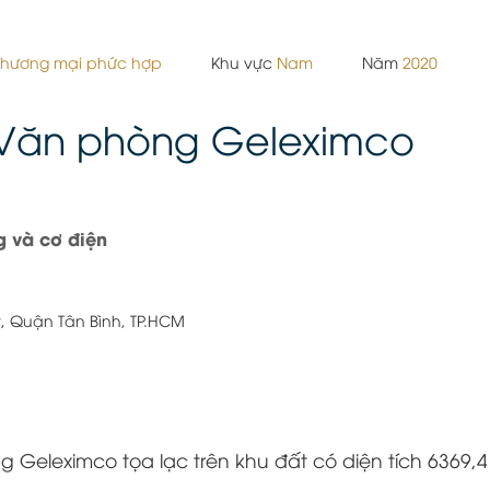
 thương mại phức hợp
Khu vực
Nam
Năm
2020
 Văn phòng Geleximco
g và cơ điện
t, Quận Tân Bình, TP.HCM
 Geleximco tọa lạc trên khu đất có diện tích 6369,