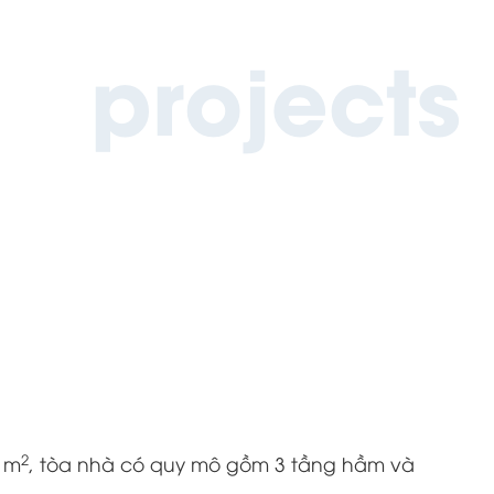
projects
2
4 m
, tòa nhà có quy mô gồm 3 tầng hầm và