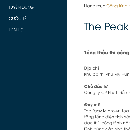
Hạng mục
Công trình
TUYỂN DỤNG
QUỐC TẾ
The Peak
LIÊN HỆ
Tổng thầu thi công
Địa chỉ
Khu đô thị Phú Mỹ Hưn
Chủ đầu tư
Công ty CP Phát triển 
Quy mô
The Peak Midtown tọa 
tầng,tổng diện tích x
đặc thù công trình nằm
Bình cùng các nhà th