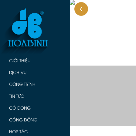
GIỚI THIỆU
DỊCH VỤ
CÔNG TRÌNH
TIN TỨC
CỔ ĐÔNG
CỘNG ĐỒNG
HỢP TÁC