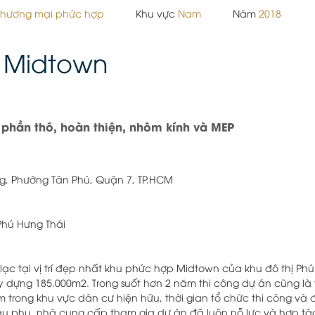
 thương mại phức hợp
Khu vực
Nam
Năm
2018
 Midtown
 phần thô, hoàn thiện, nhôm kính và MEP
g, Phường Tân Phú, Quận 7, TP.HCM
Phú Hưng Thái
lạc tại vị trí đẹp nhất khu phức hợp Midtown của khu đô thị Ph
ây dựng 185.000m2. Trong suốt hơn 2 năm thi công dự án cũng là
 trong khu vực dân cư hiện hữu, thời gian tổ chức thi công và 
ầu phụ, nhà cung cấp tham gia dự án đã luôn nỗ lực và hợp tá