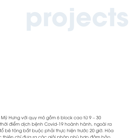
projects
ú Mỹ Hưng với quy mô gồm 6 block cao từ 9 – 30
 thời điểm dịch bệnh Covid-19 hoành hành, ngoài ra
đổ bê tông bắt buộc phải thực hiện trước 20 giờ. Hòa
c thiện chí đưa ra các giải pháp phù hợp đảm bảo