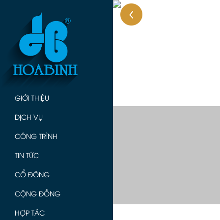
GIỚI THIỆU
DỊCH VỤ
CÔNG TRÌNH
TIN TỨC
CỔ ĐÔNG
CỘNG ĐỒNG
HỢP TÁC