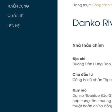
Hạng mục
Công trình
TUYỂN DỤNG
QUỐC TẾ
Danko Ri
LIÊN HỆ
Nhà thầu chính
Địa chỉ
Đường Trần Hưng Đạo, 
Chủ đầu tư
Công ty cổ phần Tập
Quy mô
Danko Riverside Bắc Gi
hợp trung tâm thương 
thuật hoàn chỉnh đồn