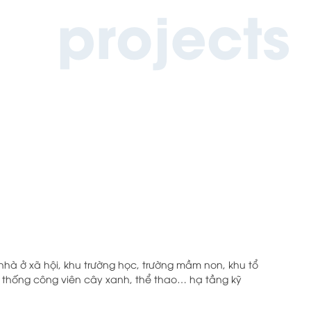
projects
 nhà ở xã hội, khu trường học, trường mầm non, khu tổ
ệ thống công viên cây xanh, thể thao… hạ tầng kỹ