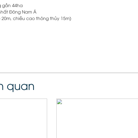
ng gần 44ha
nhất Đông Nam Á
 20m, chiều cao thông thủy 15m)
ên quan