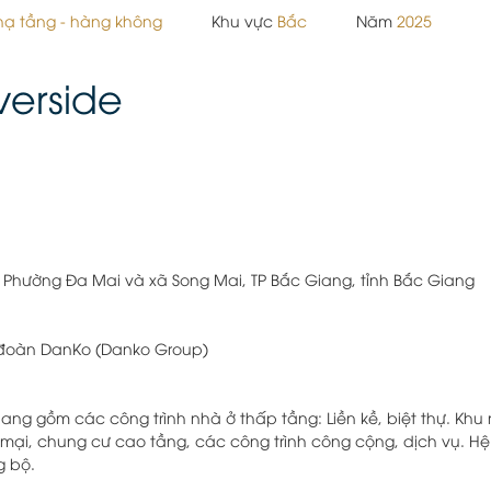
 hạ tầng - hàng không
Khu vực
Bắc
Năm
2025
verside
Phường Đa Mai và xã Song Mai, TP Bắc Giang, tỉnh Bắc Giang
 đoàn DanKo (Danko Group)
ang gồm các công trình nhà ở thấp tầng: Liền kề, biệt thự. Khu
mại, chung cư cao tầng, các công trình công cộng, dịch vụ. H
g bộ.