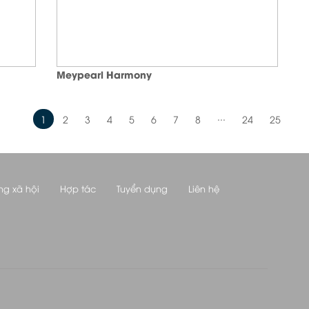
Meypearl Harmony
...
1
2
3
4
5
6
7
8
24
25
ng xã hội
Hợp tác
Tuyển dụng
Liên hệ