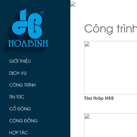
Công trìn
GIỚI THIỆU
DỊCH VỤ
CÔNG TRÌNH
TIN TỨC
Tòa tháp H55
CỔ ĐÔNG
CỘNG ĐỒNG
HỢP TÁC