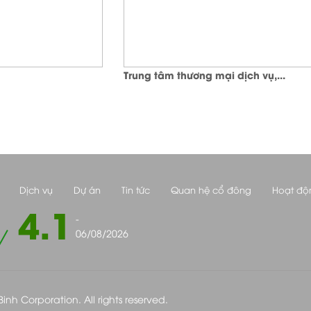
Trung tâm thương mại dịch vụ,...
Dịch vụ
Dự án
Tin tức
Quan hệ cổ đông
Hoạt độ
4.1
-
06/08/2026
nh Corporation. All rights reserved.