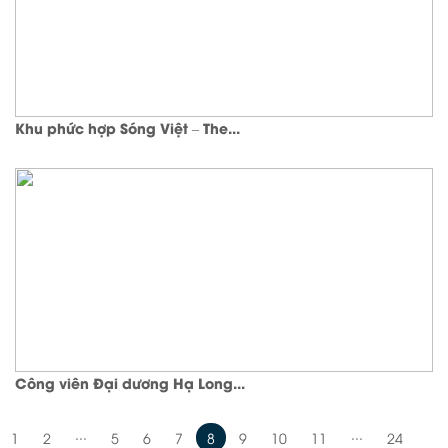
Khu phức hợp Sóng Việt – The...
Công viên Đại dương Hạ Long...
...
...
1
2
5
6
7
8
9
10
11
24