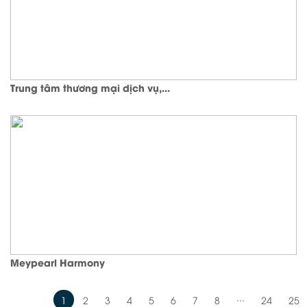
Trung tâm thương mại dịch vụ,...
Meypearl Harmony
...
1
2
3
4
5
6
7
8
24
25