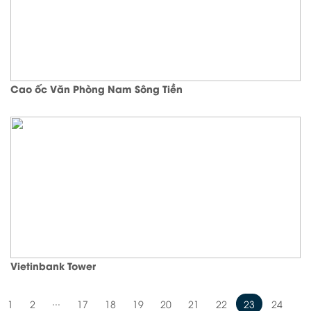
Cao ốc Văn Phòng Nam Sông Tiền
Vietinbank Tower
...
1
2
17
18
19
20
21
22
23
24