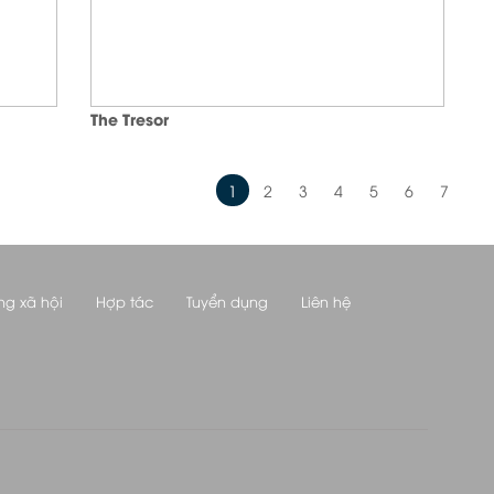
The Tresor
1
2
3
4
5
6
7
ng xã hội
Hợp tác
Tuyển dụng
Liên hệ