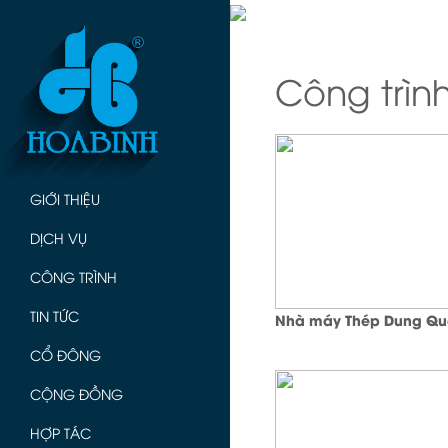
Công trìn
GIỚI THIỆU
DỊCH VỤ
CÔNG TRÌNH
TIN TỨC
Nhà máy Thép Dung Qu
CỔ ĐÔNG
CỘNG ĐỒNG
HỢP TÁC