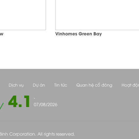
ew
Vinhomes Green Bay
Dịch vụ
Dự án
Tin tức
Quan hệ cổ đông
Hoạt độ
4.1
-
07/08/2026
nh Corporation. All rights reserved.