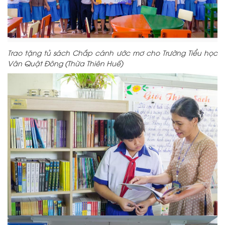
Trao tặng tủ sách Chắp cánh ước mơ cho Trường Tiểu học
Vân Quật Đông (Thừa Thiên Huế)