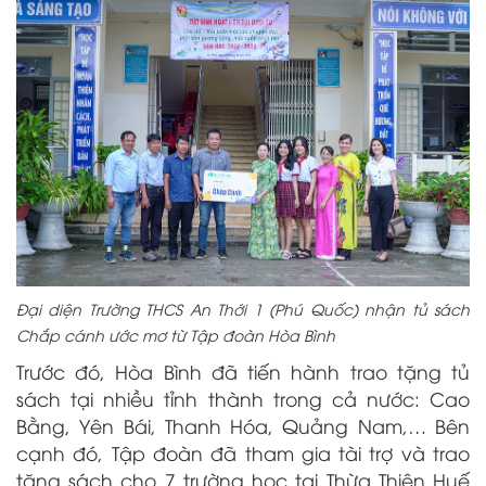
Đại diện Trường THCS An Thới 1 (Phú Quốc) nhận tủ sách
Chắp cánh ước mơ từ Tập đoàn Hòa Bình
Trước đó, Hòa Bình đã tiến hành trao tặng tủ
sách tại nhiều tỉnh thành trong cả nước: Cao
Bằng, Yên Bái, Thanh Hóa, Quảng Nam,… Bên
cạnh đó, Tập đoàn đã tham gia tài trợ và trao
tặng sách cho 7 trường học tại Thừa Thiên Huế