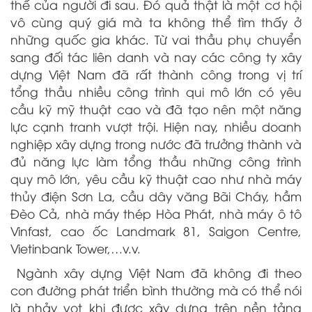
thế của người đi sau. Đó quả thật là một cơ hội
vô cùng quý giá mà ta không thể tìm thấy ở
những quốc gia khác. Từ vai thầu phụ chuyển
sang đối tác liên danh và nay các công ty xây
dựng Việt Nam đã rất thành công trong vị trí
tổng thầu nhiều công trình qui mô lớn có yêu
cầu kỹ mỹ thuật cao và đã tạo nên một năng
lực cạnh tranh vượt trội. Hiện nay, nhiều doanh
nghiệp xây dựng trong nước đã trưởng thành và
đủ năng lực làm tổng thầu những công trình
quy mô lớn, yêu cầu kỹ thuật cao như nhà máy
thủy điện Sơn La, cầu dây văng Bãi Cháy, hầm
Đèo Cả, nhà máy thép Hòa Phát, nhà máy ô tô
Vinfast, cao ốc Landmark 81, Saigon Centre,
Vietinbank Tower,…v.v.
Ngành xây dựng Việt Nam đã không đi theo
con đường phát triển bình thường mà có thể nói
là nhảy vọt khi được xây dựng trên nền tảng