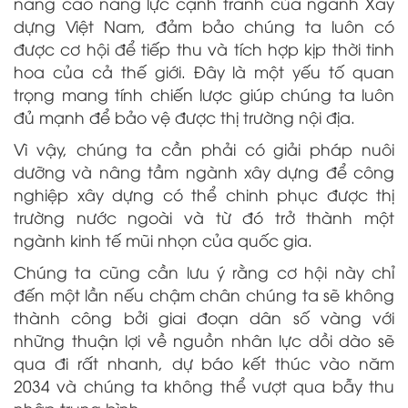
nâng cao năng lực cạnh tranh của ngành Xây
dựng Việt Nam, đảm bảo chúng ta luôn có
được cơ hội để tiếp thu và tích hợp kịp thời tinh
hoa của cả thế giới. Đây là một yếu tố quan
trọng mang tính chiến lược giúp chúng ta luôn
đủ mạnh để bảo vệ được thị trường nội địa.
Vì vậy, chúng ta cần phải có giải pháp nuôi
dưỡng và nâng tầm ngành xây dựng để công
nghiệp xây dựng có thể chinh phục được thị
trường nước ngoài và từ đó trở thành một
ngành kinh tế mũi nhọn của quốc gia.
Chúng ta cũng cần lưu ý rằng cơ hội này chỉ
đến một lần nếu chậm chân chúng ta sẽ không
thành công bởi giai đoạn dân số vàng với
những thuận lợi về nguồn nhân lực dồi dào sẽ
qua đi rất nhanh, dự báo kết thúc vào năm
2034 và chúng ta không thể vượt qua bẫy thu