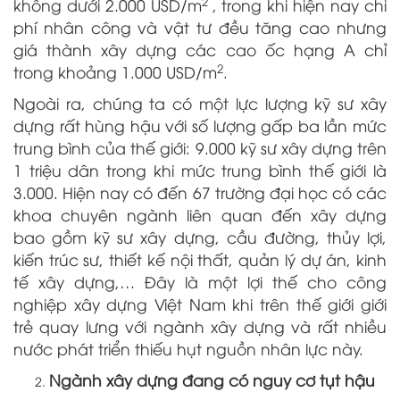
2
không dưới 2.000 USD/m
, trong khi hiện nay chi
phí nhân công và vật tư đều tăng cao nhưng
giá thành xây dựng các cao ốc hạng A chỉ
2
trong khoảng 1.000 USD/m
.
Ngoài ra, chúng ta có một lực lượng kỹ sư xây
dựng rất hùng hậu với số lượng gấp ba lần mức
trung bình của thế giới: 9.000 kỹ sư xây dựng trên
1 triệu dân trong khi mức trung bình thế giới là
3.000. Hiện nay có đến 67 trường đại học có các
khoa chuyên ngành liên quan đến xây dựng
bao gồm kỹ sư xây dựng, cầu đường, thủy lợi,
kiến trúc sư, thiết kế nội thất, quản lý dự án, kinh
tế xây dựng,… Đây là một lợi thế cho công
nghiệp xây dựng Việt Nam khi trên thế giới giới
trẻ quay lưng với ngành xây dựng và rất nhiều
nước phát triển thiếu hụt nguồn nhân lực này.
Ngành xây dựng đang có nguy cơ tụt hậu