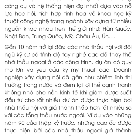
công cụ và hệ thống hiện đại nhất dựa vào nỗ
lực học hỏi, tích hợp tinh hoa về khoa học kỹ
thuật công nghệ trong ngành xây dựng từ nhiều
nguồn khác nhau trên thế giới như: Hàn Quốc,
Nhật Bản, Trung Quốc, Mỹ, Châu Âu, Úc,…
Gần 10 năm trở lại đây, các nhà thầu nội với đội
ngũ kỹ sư có trình độ tay nghề cao đã thay thế
nhà thầu ngoại ở các công trình, dự án có quy
mô lớn và yêu cầu kỹ mỹ thuật cao. Doanh
nghiệp xây dựng nội đã gần như chiếm lĩnh thị
trường trong nước và đem lại lợi thế cạnh tranh
không nhỏ cho nền kinh tế khi giảm được suất
đầu tư cho rất nhiều dự án được thực hiện bởi
nhà thầu nội với giá thành thấp hơn rất nhiều so
với các tổng thầu nước ngoài. Ví dụ vào những
năm 90 của thập kỷ trước, những cao ốc được
thực hiện bởi các nhà thầu ngoại giá thành