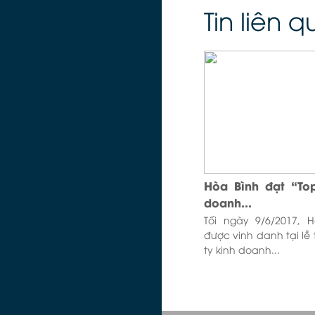
Tin liên 
Hòa Bình đạt “To
doanh...
Tối ngày 9/6/2017, 
được vinh danh tại lễ 
ty kinh doanh...