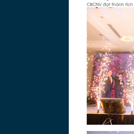
CBCNV đạt thành tích x