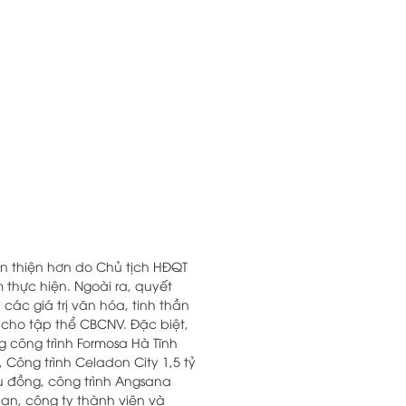
oàn thiện hơn do Chủ tịch HĐQT
thực hiện. Ngoài ra, quyết
ác giá trị văn hóa, tinh thần
g cho tập thể CBCNV. Đặc biệt,
g công trình Formosa Hà Tĩnh
 Công trình Celadon City 1,5 tỷ
iệu đồng, công trình Angsana
ban, công ty thành viên và