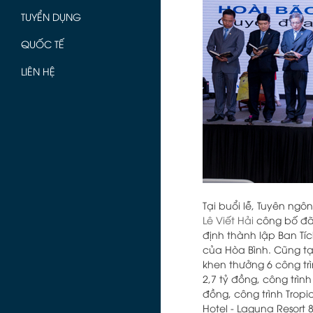
TUYỂN DỤNG
QUỐC TẾ
LIÊN HỆ
Tại buổi lễ, Tuyên ngô
Lê Viết Hải
công bố đã 
định thành lập Ban Tí
của Hòa Bình. Cũng tại
khen thưởng 6 công trì
2,7 tỷ đồng, công trìn
đồng, công trình Tropi
Hotel - Laguna Resort 