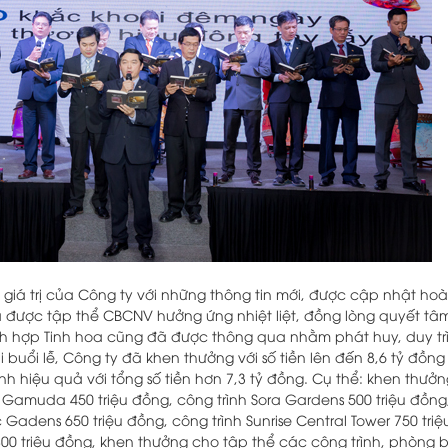
n giá trị của Công ty với những thông tin mới, được cập nhật h
được tập thể CBCNV hưởng ứng nhiệt liệt, đồng lòng quyết tâm 
ch hợp Tinh hoa cũng đã được thông qua nhằm phát huy, duy trì c
 buổi lễ, Công ty đã khen thưởng với số tiền lên đến 8,6 tỷ đồn
nh hiệu quả với tổng số tiền hơn 7,3 tỷ đồng. Cụ thể: khen thưởn
h Gamuda 450 triệu đồng, công trình Sora Gardens 500 triệu đồng,
c Gadens 650 triệu đồng, công trình Sunrise Central Tower 750 tr
800 triệu đồng, khen thưởng cho tập thể các công trình, phòng 