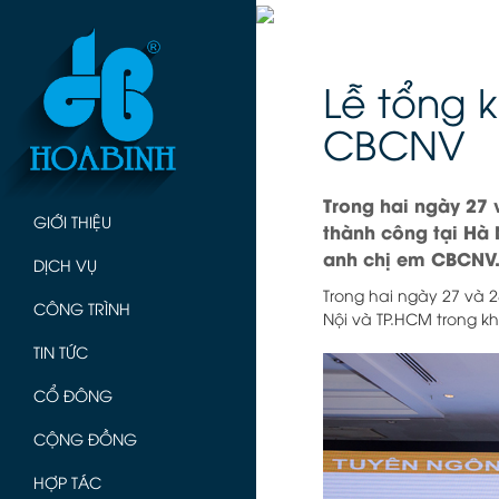
Lễ tổng 
CBCNV
Trong hai ngày 27 
GIỚI THIỆU
thành công tại Hà
anh chị em CBCNV
DỊCH VỤ
Trong hai ngày 27 và 2
CÔNG TRÌNH
Nội và TP.HCM trong k
TIN TỨC
CỔ ĐÔNG
CỘNG ĐỒNG
HỢP TÁC