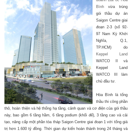
Bình
vừa trúng
gói thầu dự án
Saigon Centre giai
đoạn 2-3 (số 92-
97 Nam Kỳ Khởi
Nghĩa, Q.1,
TP.HCM) do
Keppel Land
WATCO II và
Keppel Land
WATCO III làm
chủ đầu tư.
Hòa Bình là tổng
thầu thi công phần
thô, hoàn thiện và hệ thống hạ tầng, cảnh quan và cơ điện của gói thầu
này, bao gồm 6 tầng hầm, 6 tầng podium (khối đế), 3 tầng cao và cải
tạo, nâng cấp một phần tòa tháp Saigon Centre giai đoạn 1 với tổng giá
trị hơn 1.600 tỷ đồng. Thời gian dự kiến hoàn thành trong 24 tháng và