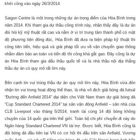
khởi công vào ngày 26/3/2014.
Saigon Centre là một trong những dự án trọng điểm của Hòa Bình trong
năm 2014. Khi tham gia dự thầu công trình này, nhận thấy đây là dự án
đòi hỏi kỹ mỹ thuật rất cao và nằm ở vị trí trung tâm thành phố có mật
độ phương tiện đông đúc, Hòa Bình đã đưa ra biện pháp kỹ thuật thi
công tiên tiến, hiệu quả và giải pháp tối ưu về vận chuyển giao thông
nhằm đảm bảo an toàn và tiến độ thi công khá gắt gao. Đây cũng là dự
án Hòa Bình tham gia đấu thầu quốc tế và là nhà thầu nội địa thắng
thầu dự án có quy mô rất lớn này.
Bên cạnh tin vui trúng thầu dự án quy mô lớn này, Hòa Bình vừa đón
nhận tin vui trong hoạt động thể thao, là nhà vô địch giải bóng đá futsal
“Đường đến Anfield 2014” đại diện cho Việt Nam tham dự giải bóng đá
“Cup Standard Chartered 2014” tại sân vận động Anfield – sân nhà của
CLB Liverpool vào tháng 5/2014, tranh tài cùng 14 đội bóng không
chuyên của 14 quốc gia trên thế giới. Toàn bộ chi phí chuyến đi này do
Ngân hàng Standard Chartered VN tài trợ. Được biết, Hòa Bình cũng là
đội bóng đá đầu tiên tại VN có cơ hội thi đấu trên sân Anfield, Vương