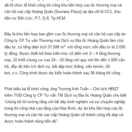
đã tổ chức lễ khởi công thi công khu liên hợp cao ốc thương mại và
căn hộ cao cấp Hoàng Quân (Sovrano Plaza) tại địa chỉ lô CC1, khu
dân cư Bến Lức, P.7, Q.8, Tp.HCM.
Đây là khu liên hợp bao gồm cao ốc thương mại và căn hộ cao cấp do
Công ty CP Tư vấn Thương mại Dịch vụ Địa ốc Hoàng Quân làm chủ
2,
đầu tư, có tổng diện tích 37.598 m
với tổng mức vốn đầu tư là 2.030
tỷ đồng. Được thiết kế theo kiến trúc cổ điển với 3 – 4 tầng thương
mại, 10 khối chung cư cao 24 – 25 tầng với quy mô lên đến 1.000 căn
hộ, đầy đủ tiện ích dịch vụ, bãi đáp trực thăng, sân tennis, hồ
bơi,.v.v..Công trình được dự kiến hoàn thành sau 36 tháng thi công.
Phát biểu tại lễ khởi công, ông Trương Anh Tuấn – Chủ tịch HĐQT
kiêm TGĐ Công ty CP Tư vấn TM Dịch vụ Địa ốc Hoàng Quân cho biết
“chúng tôi tin tưởng rằng với bề dày kinh nghiệm và sự chuyên nghiệp
trong thi công nhà cao tầng của Hòa Bình, dự án khu liên hợp cao ốc
thương mại và căn hộ cao cấp Hoàng Quân sẽ thành công tốt đẹp và
được hoàn thành đúng tiến độ”.