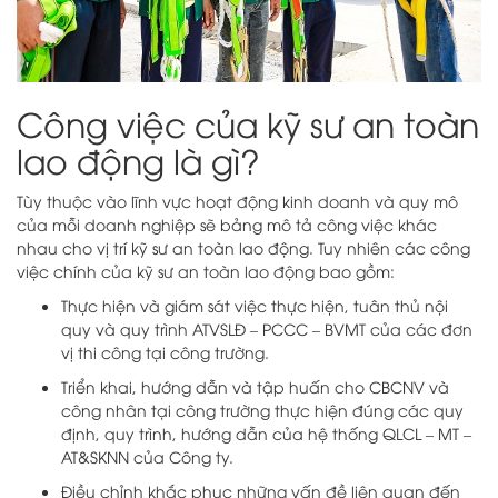
Công việc của kỹ sư an toàn
lao động là gì?
Tùy thuộc vào lĩnh vực hoạt động kinh doanh và quy mô
của mỗi doanh nghiệp sẽ bảng mô tả công việc khác
nhau cho vị trí kỹ sư an toàn lao động. Tuy nhiên các công
việc chính của kỹ sư an toàn lao động bao gồm:
Thực hiện và giám sát việc thực hiện, tuân thủ nội
quy và quy trình ATVSLĐ – PCCC – BVMT của các đơn
vị thi công tại công trường.
Triển khai, hướng dẫn và tập huấn cho CBCNV và
công nhân tại công trường thực hiện đúng các quy
định, quy trình, hướng dẫn của hệ thống QLCL – MT –
AT&SKNN của Công ty.
Điều chỉnh khắc phục những vấn đề liên quan đến