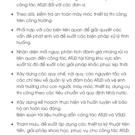
công tác ATLĐ đối với các đơn vị
Theo dõi, kiểm tra an toàn máy móc thiết bị thi công
trên công trường.
Phối hợp với các bên liên quan để giải quyết các
vấn đề phát sinh và đề xuất các biện pháp xử lý tình
huống.
Nhận diện mối nguy, phân tích đánh giá những rủi ro
liên quan đến công tác ATLĐ tại từng khu vực sản
xuất từ đó để xuất các giải pháp khắc phục kịp thời.
Xây dựng các quy chế, nội quy, các nguyên tắc và
các chỉ tiêu về quản lý và đảm bảo ATLĐ và vệ sinh
môi trường cho con người, máy móc, thiết bị, dụng cụ
thi công theo các tiêu chuẩn và quy định Nhà nước.
Xây dựng kế hoạch thực hiện và huấn luyện về bảo
hộ an toàn lao động.
Biên soạn tài liệu hướng dẫn công tác ATLĐ và VSLĐ.
Tham mưu, đề xuất áp dụng các thiết bị kỹ thuật tiên
tiến, giải pháp khoa học, phục vụ cho công tác ATLĐ.