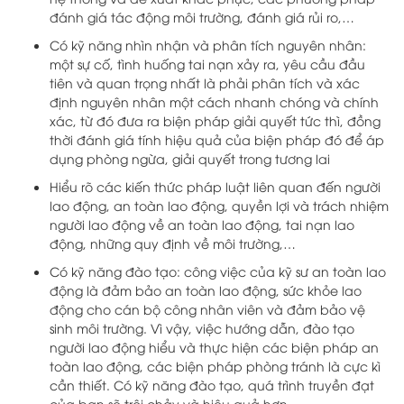
đánh giá tác động môi trường, đánh giá rủi ro,…
Có kỹ năng nhìn nhận và phân tích nguyên nhân:
một sự cố, tình huống tai nạn xảy ra, yêu cầu đầu
tiên và quan trọng nhất là phải phân tích và xác
định nguyên nhân một cách nhanh chóng và chính
xác, từ đó đưa ra biện pháp giải quyết tức thì, đồng
thời đánh giá tính hiệu quả của biện pháp đó để áp
dụng phòng ngừa, giải quyết trong tương lai
Hiểu rõ các kiến thức pháp luật liên quan đến người
lao động, an toàn lao động, quyền lợi và trách nhiệm
người lao động về an toàn lao động, tai nạn lao
động, những quy định về môi trường,…
Có kỹ năng đào tạo: công việc của kỹ sư an toàn lao
động là đảm bảo an toàn lao động, sức khỏe lao
động cho cán bộ công nhân viên và đảm bảo vệ
sinh môi trường. Vì vậy, việc hướng dẫn, đào tạo
người lao động hiểu và thực hiện các biện pháp an
toàn lao động, các biện pháp phòng tránh là cực kì
cần thiết. Có kỹ năng đào tạo, quá trình truyền đạt
của bạn sẽ trôi chảy và hiệu quả hơn.