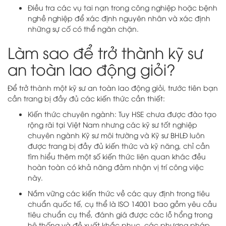
Điều tra các vụ tai nạn trong công nghiệp hoặc bệnh
nghề nghiệp để xác định nguyên nhân và xác định
những sự cố có thể ngăn chặn.
Làm sao để trở thành kỹ sư
an toàn lao động giỏi?
Để trở thành một kỹ sư an toàn lao động giỏi, trước tiên bạn
cần trang bị đầy đủ các kiến thức cần thiết:
Kiến thức chuyên ngành: Tuy HSE chưa được đào tạo
rộng rãi tại Việt Nam nhưng các kỹ sư tốt nghiệp
chuyên ngành Kỹ sư môi trường và Kỹ sư BHLĐ luôn
được trang bị đầy đủ kiến thức và kỹ năng, chỉ cần
tìm hiểu thêm một số kiến thức liên quan khác đều
hoàn toàn có khả năng đảm nhận vị trí công việc
này.
Nắm vững các kiến thức về các quy định trong tiêu
chuẩn quốc tế, cụ thể là ISO 14001 bao gồm yêu cầu
tiêu chuẩn cụ thể, đánh giá được các lỗ hổng trong
hệ thống và đề xuất khắc phục, các phương pháp