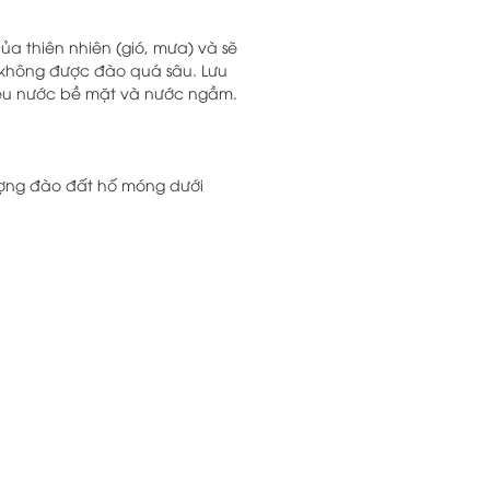
a thiên nhiên (gió, mưa) và sẽ
g không được đào quá sâu. Lưu
tiêu nước bề mặt và nước ngầm.
lượng đào đất hố móng dưới