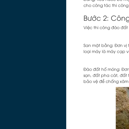
cho công tác thi công
Bước 2: Công
Việc thi công đào đấ
San mặt bằng: Đơn vị t
loại máy là máy cạp v
Đào đất hố móng: Đơn 
sạn, đất pha cát, đất t
bảo vệ để chống xâm 