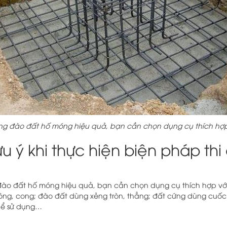
ng đào đất hố móng hiệu quả, bạn cần chọn dụng cụ thích hợp 
lưu ý khi thực hiện biện pháp th
 đào đất hố móng hiệu quả, bạn cần chọn dụng cụ thích hợp với
ông, cong; đào đất dùng xẻng tròn, thẳng; đất cứng dùng cuố
hể sử dụng…