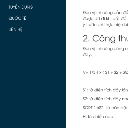
TUYỂN DỤNG
Đơn vị thi công cần đ
QUỐC TẾ
được dỡ đi khi bắt đầ
ý trước khi thực hiện
LIÊN HỆ
2. Công th
Đơn vị thi công cũng 
đây:
V= 1/3H x ( S1 + S2 + S
S1: là diện tí
S2: là diện tích đáy nh
SQRT 1 xS2: Là căn bậc
H: là chiều cao