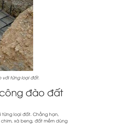
với từng loại đất.
i công đào đất
 từng loại đất. Chẳng hạn,
c chim, xà beng, đất mềm dùng