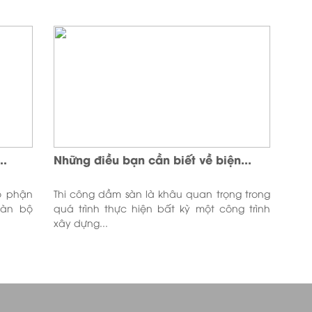
..
Những điều bạn cần biết về biện...
ộ phận
Thi công dầm sàn là khâu quan trọng trong
oàn bộ
quá trình thực hiện bất kỳ một công trình
xây dựng...