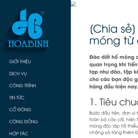
[Chia sẻ
móng từ 
Đào đất hố móng ch
GIỚI THIỆU
quan trọng khi ti
tạp như đào, tập kế
DỊCH VỤ
cho các bạn độc g
CÔNG TRÌNH
hàng đầu hiện nay
TIN TỨC
1. Tiêu c
CỔ ĐÔNG
Bước đầu tiên, đơn vị
toàn bộ cây cối, hiện
CỘNG ĐỒNG
móng độc lập tối thiể
chằng và tăng thêm 
HỢP TÁC