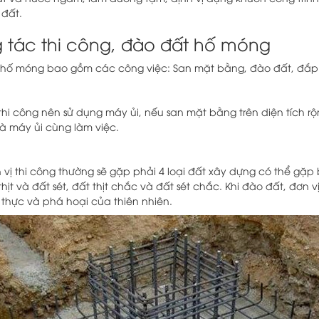
 đất.
 tác thi công, đào đất hố móng
t hố móng bao gồm các công việc: San mặt bằng, đào đất, đắp 
hi công nên sử dụng máy ủi, nếu san mặt bằng trên diện tích rộ
à máy ủi cùng làm việc.
vị thi công thường sẽ gặp phải 4 loại đất xây dựng có thể gặp b
hịt và đất sét, đất thịt chắc và đất sét chắc. Khi đào đất, đơn v
thực và phá hoại của thiên nhiên.