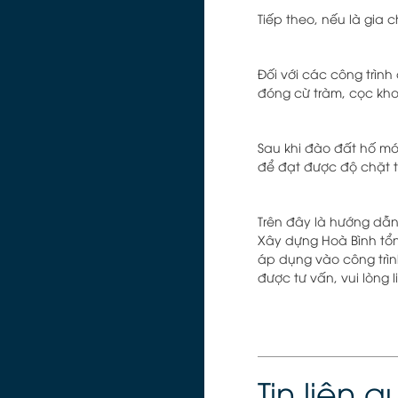
Tiếp theo, nếu là gia 
Đối với các công trìn
đóng cừ tràm, cọc kh
Sau khi đào đất hố mó
để đạt được độ chặt 
Trên đây là hướng dẫ
Xây dựng Hoà Bình tổn
áp dụng vào công trìn
được tư vấn, vui lòng l
Tin liên 