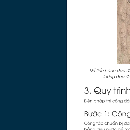
Để tiến hành đào đ
lượng đào đấ
3. Quy trìn
Biện pháp thi công đào
Bước 1: Công
Công tác chuẩn bị đà
bằng, tiêu nước bề mặ