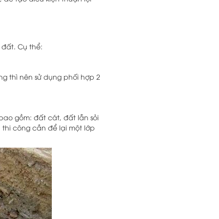
đất. Cụ thể:
ng thì nên sử dụng phối hợp 2
ao gồm: đất cát, đất lẫn sỏi
ị thi công cần để lại một lớp