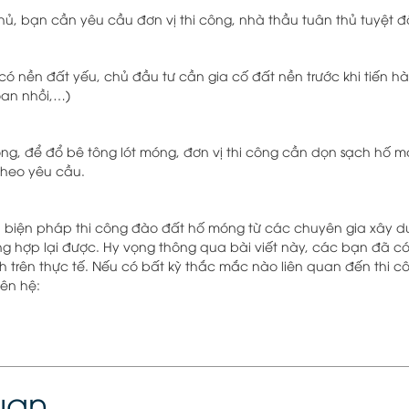
chủ, bạn cần yêu cầu đơn vị thi công, nhà thầu tuân thủ tuyệt 
h có nền đất yếu, chủ đầu tư cần gia cố đất nền trước khi tiến 
oan nhồi,…)
ng, để đổ bê tông lót móng, đơn vị thi công cần dọn sạch hố
theo yêu cầu.
n biện pháp thi công đào đất hố móng từ các chuyên gia xây 
g hợp lại được. Hy vọng thông qua bài viết này, các bạn đã có
h trên thực tế. Nếu có bất kỳ thắc mắc nào liên quan đến thi
iên hệ:
quan