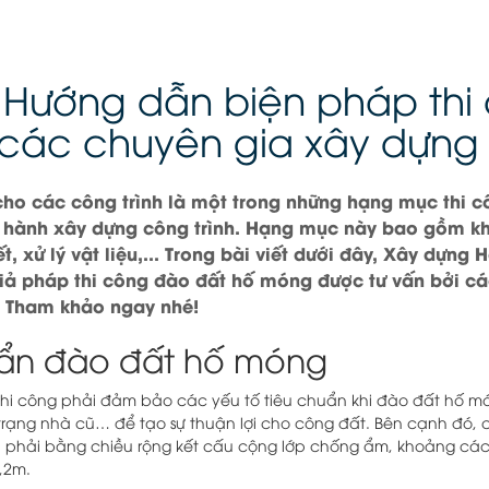
] Hướng dẫn biện pháp thi
các chuyên gia xây dựng
o các công trình là một trong những hạng mục thi cô
ến hành xây dựng công trình. Hạng mục này bao gồm k
t, xử lý vật liệu,... Trong bài viết dưới đây, Xây dựng 
iả pháp thi công đào đất hố móng được tư vấn bởi cá
. Tham khảo ngay nhé!
huẩn đào đất hố móng
 thi công phải đảm bảo các yếu tố tiêu chuẩn khi đào đất hố m
 trạng nhà cũ… để tạo sự thuận lợi cho công đất. Bên cạnh đó
u phải bằng chiều rộng kết cấu cộng lớp chống ẩm, khoảng cá
0,2m.