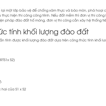
ể lại một lớp bảo vệ để chống xâm thực và bào mòn, phá hoại củ
u thực hiện thi công công trình. Nếu đất mềm thì đơn vị thi côn
 biện pháp đào đất hố móng, đơn vị thi công cần xây hệ thống 
ức tính khối lượng đào đất
cần tính được khối lượng đào đất dựa trên công thức tính khối 
QRTS1x S2)
ch đáy lớn
ỏ
 hai của S1 x S2