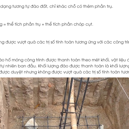
 dạng tương tự đào đất, chỉ khác chỗ có thêm phần trụ.
 = thể tích phần trụ + thể tích phần chóp cụt.
ng được vượt quá các trị số tính toán tương ứng với các công tr
ào hố móng công trình được thanh toán theo mét khối, vật liệu 
rí tự nhiên ban đầu. Khối lượng đào được thanh toán là khối lượ
 được duyệt nhưng không được vượt quá các trị số tính toán tươ