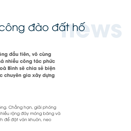
news
 công đào đất hố
ng đầu tiên, vô cùng
há nhiều công tác phức
Hoà Bình sẽ chia sẻ biện
c chuyên gia xây dựng
óng. Chẳng hạn, giải phóng
, chiều rộng đáy móng băng và
ch để đặt ván khuôn, neo