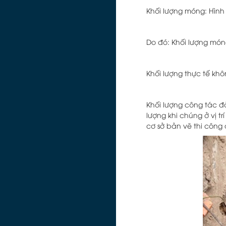
Khối lượng móng: Hình
Do đó: Khối lượng móng
Khối lượng thực tế khô
Khối lượng công tác đ
lượng khi chúng ở vị t
cơ sở bản vẽ thi công