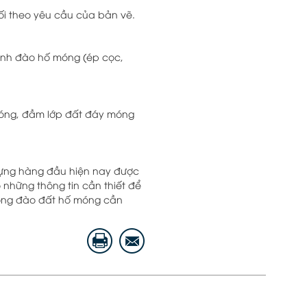
đối theo yêu cầu của bản vẽ.
hành đào hố móng (ép cọc,
 móng, đầm lớp đất đáy móng
dựng hàng đầu hiện nay được
 những thông tin cần thiết để
 công đào đất hố móng cần