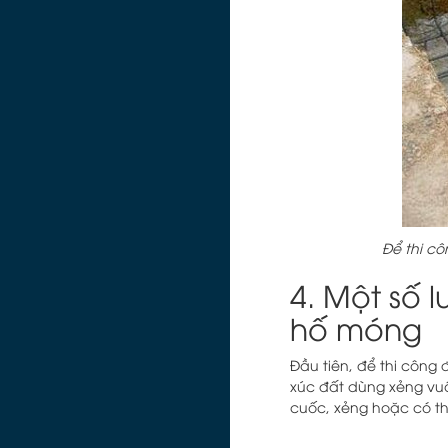
Để thi cô
4. Một số 
hố móng
Đầu tiên, để thi công
xúc đất dùng xẻng vu
cuốc, xẻng hoặc có t