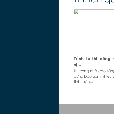
Trình tự thi công
vị...
Thi công nhà cao tầng
dựng bao gồm nhiều 
tính toán...