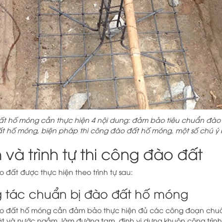
ất hố móng cần thực hiện 4 nội dung: đảm bảo tiêu chuẩn đào 
t hố móng, biện pháp thi công đào đất hố móng, một số chú ý
h và trình tự thi công đào đất
 đất được thực hiện theo trình tự sau:
 tác chuẩn bị đào đất hố móng
o đất hố móng cần đảm bảo thực hiện đủ các công đoạn chuẩn
t và nước ngầm, làm đường tạm, định vị dựng khuôn công trình, 