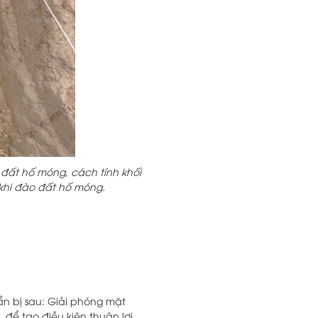
đất hố móng, cách tính khối
 khi đào đất hố móng.
 bị sau: Giải phóng mặt
để tạo điều kiện thuận lợi