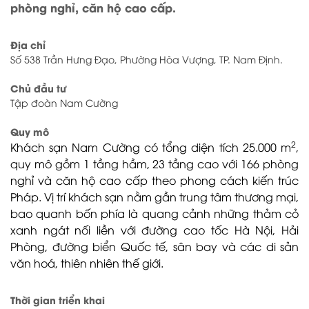
phòng nghỉ, căn hộ cao cấp.
Địa chỉ
Số 538 Trần Hưng Đạo, Phường Hòa Vượng, TP. Nam Định.
Chủ đầu tư
Tập đoàn Nam Cường
Quy mô
2
Khách sạn Nam Cường có
tổng diện tích 25.000 m
,
quy mô gồm 1 tầng hầm, 23 tầng cao với 166 phòng
nghỉ và căn hộ cao cấp theo phong cách kiến trúc
Pháp. Vị trí khách sạn
n
ằm gần trung tâm thương mại,
bao quanh bốn phía là quang cảnh những thảm cỏ
xanh ngát nối liền với đường cao tốc Hà Nội, Hải
Phòng, đường biển Quốc tế, sân bay và các di sản
văn hoá, thiên nhiên thế giới.
Thời gian triển khai