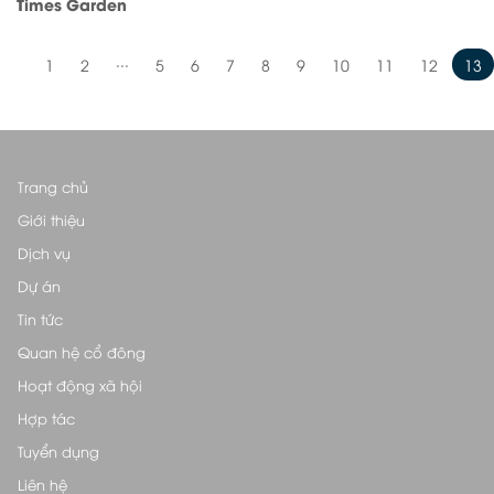
Times Garden
...
1
2
5
6
7
8
9
10
11
12
13
Trang chủ
Giới thiệu
Dịch vụ
Dự án
Tin tức
Quan hệ cổ đông
Hoạt động xã hội
Hợp tác
Tuyển dụng
Liên hệ